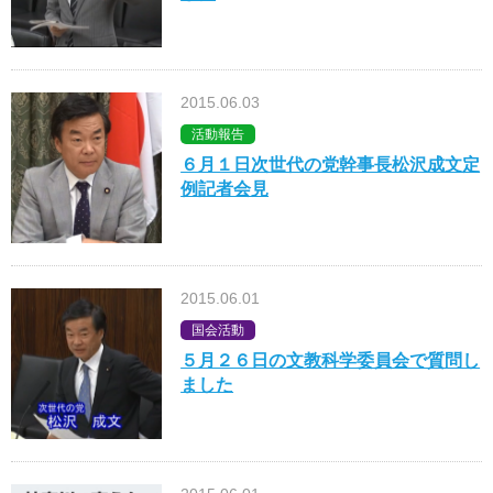
2015.06.03
活動報告
６月１日次世代の党幹事長松沢成文定
例記者会見
2015.06.01
国会活動
５月２６日の文教科学委員会で質問し
ました