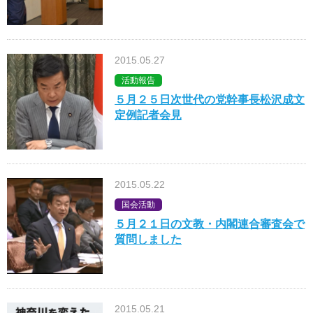
2015.05.27
活動報告
５月２５日次世代の党幹事長松沢成文
定例記者会見
2015.05.22
国会活動
５月２１日の文教・内閣連合審査会で
質問しました
2015.05.21