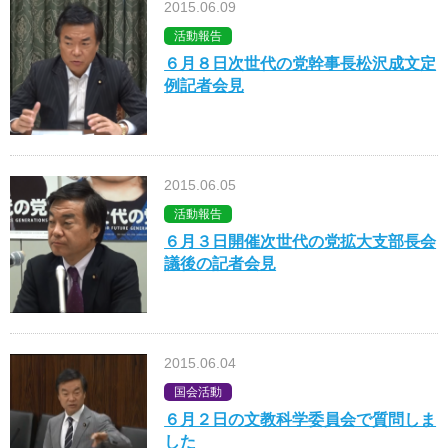
2015.06.09
活動報告
６月８日次世代の党幹事長松沢成文定
例記者会見
2015.06.05
活動報告
６月３日開催次世代の党拡大支部長会
議後の記者会見
2015.06.04
国会活動
６月２日の文教科学委員会で質問しま
した