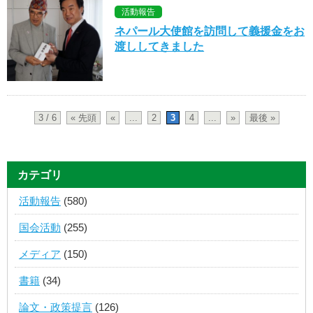
活動報告
ネパール大使館を訪問して義援金をお
渡ししてきました
3 / 6
« 先頭
«
...
2
3
4
...
»
最後 »
カテゴリ
活動報告
(580)
国会活動
(255)
メディア
(150)
書籍
(34)
論文・政策提言
(126)