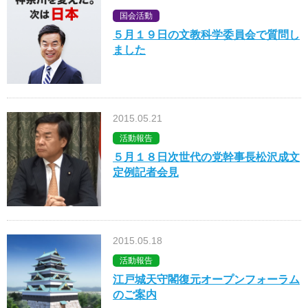
国会活動
５月１９日の文教科学委員会で質問し
ました
2015.05.21
活動報告
５月１８日次世代の党幹事長松沢成文
定例記者会見
2015.05.18
活動報告
江戸城天守閣復元オープンフォーラム
のご案内