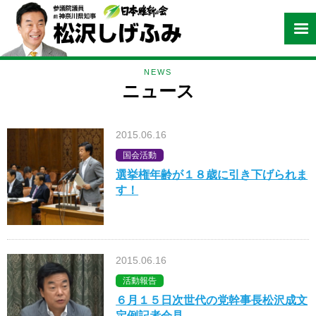
NEWS
ニュース
2015.06.16
国会活動
選挙権年齢が１８歳に引き下げられま
す！
2015.06.16
活動報告
６月１５日次世代の党幹事長松沢成文
定例記者会見