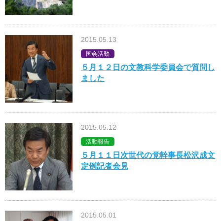
2015.05.13
国会活動
５月１２日の文教科学委員会で質問し
ました
2015.05.12
活動報告
５月１１日次世代の党幹事長松沢成文
定例記者会見
2015.05.01