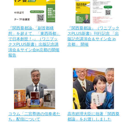
『関西奠都論-「副首都構
『関西奠都論』（ワニブック
想」を超えて、「東西両都」
スPLUS新書）刊行記念 「出
で日本創世！-』（ワニブッ
版記念講演会＆サイン会 in
クスPLUS新書）出版記念講
京都」 開催
演会＆サイン会in京都の開催
報告
コラム「二宮尊徳の信奉者た
高市総理大臣に拙著「関西奠
ち」配信について
都論」をお渡ししました