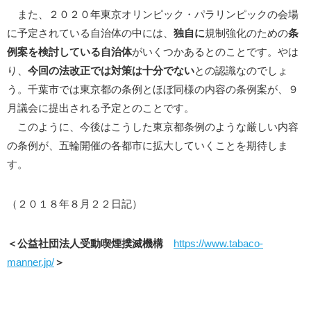
また、２０２０年東京オリンピック・パラリンピックの会場
に予定されている自治体の中には、
独自に
規制強化のための
条
例案を検討している自治体
がいくつかあるとのことです。やは
り、
今回の法改正では対策は十分でない
との認識なのでしょ
う。千葉市では東京都の条例とほぼ同様の内容の条例案が、９
月議会に提出される予定とのことです。
このように、今後はこうした東京都条例のような厳しい内容
の条例が、五輪開催の各都市に拡大していくことを期待しま
す。
（２０１８年８月２２日記）
＜公益社団法人受動喫煙撲滅機構
https://www.tabaco-
manner.jp/
＞