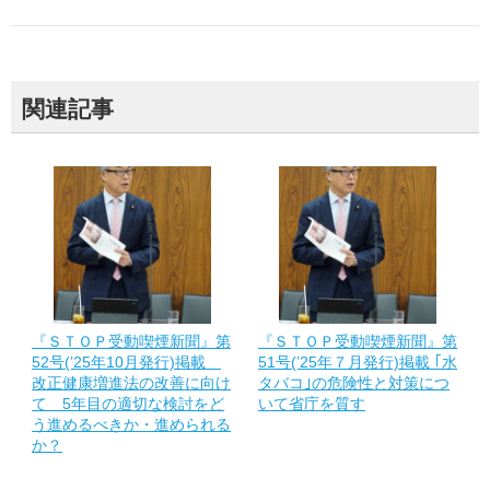
関連記事
『ＳＴＯＰ受動喫煙新聞』第
『ＳＴＯＰ受動喫煙新聞』第
52号(’25年10月発行)掲載
51号(’25年７月発行)掲載 ｢水
改正健康増進法の改善に向け
タバコ｣の危険性と対策につ
て 5年目の適切な検討をど
いて省庁を質す
う進めるべきか・進められる
か？