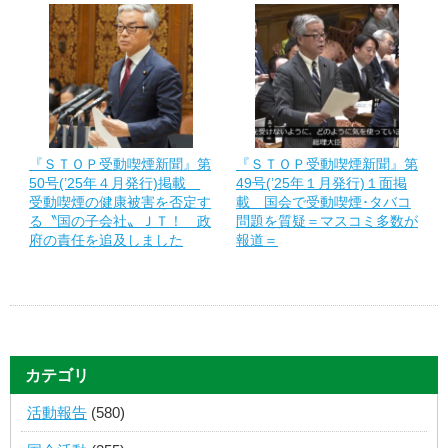
『ＳＴＯＰ受動喫煙新聞』第
『ＳＴＯＰ受動喫煙新聞』第
50号(’25年４月発行)掲載
49号(’25年１月発行)１面掲
受動喫煙の健康被害を否定す
載 国会で受動喫煙･タバコ
る〝国の子会社〟ＪＴ！ 政
問題を質疑＝マスコミ多数が
府の責任を追及しました
報道＝
カテゴリ
活動報告
(580)