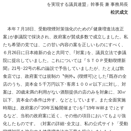
を実現する議員連盟」幹事長 兼 事務局長
松沢成文
本年７月18日、受動喫煙対策強化のための｢健康増進法改正
案｣が参議院で採決され、政府案が賛成多数で成立しました。私
たち希望の党では、この甘い内容の案を正しいものにすべく、
６月26日に日本維新の会と共同で、｢対案｣を、議員立法で参議
院に提出していました。これについては『ＳＴＯＰ受動喫煙新
聞』21号･22号の私の論説で予告していましたが、たとえば飲
食店では、政府案では規制の〝例外〟(喫煙可)とした｢既存の全
店のうち、資本金５千万円以下･客席１００㎡以下｣に対し、対
案は、20歳未満の利用がない酒類提供の店のみを対象に、30㎡
以下、資本金の条件は外す、などとしています。また全面実施
時期は、政府案の｢’20年五輪開催まで｣を｢’19年Ｗ杯まで｣とす
るなど、当初の政府案に近く、その他の項目においてもより強
化したものです。（対案の詳細･全文は、私の公式サイト「受動