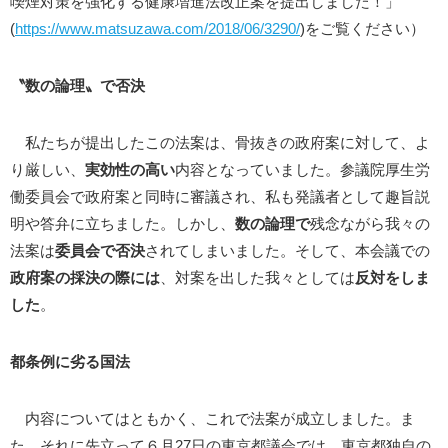
喫煙対策を強化する健康増進法改正案を提出しました！」
(
https://www.matsuzawa.com/2018/06/3290/
)をご覧ください）
〝数の論理〟で否決
私たちが提出したこの法案は、骨抜きの政府案に対して、よ
り厳しい、
実効性の高い
内容となっていました。参議院厚生労
働委員会で政府案と同時に審議され、私も発議者として趣旨説
明や答弁に立ちました。しかし、
数の論理で
残念ながら我々の
法案は
委員会で否決
されてしまいました。そして、本会議での
政府案の採決の際には
、対案を出した我々としては
反対をしま
した
。
都条例に劣る国法
内容についてはともかく、これで法案が成立しました。ま
た、それに先立って６月27日の東京都議会では、東京都独自の