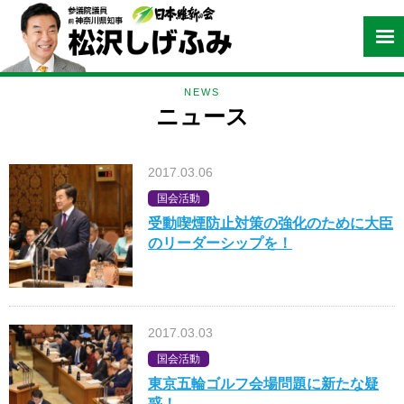
NEWS
ニュース
2017.03.06
国会活動
受動喫煙防止対策の強化のために大臣
のリーダーシップを！
2017.03.03
国会活動
東京五輪ゴルフ会場問題に新たな疑
惑！