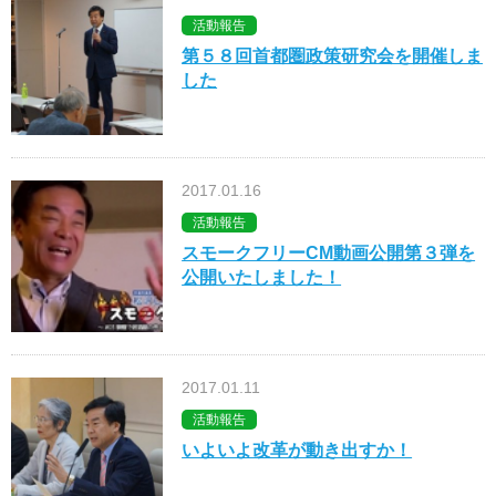
活動報告
第５８回首都圏政策研究会を開催しま
した
2017.01.16
活動報告
スモークフリーCM動画公開第３弾を
公開いたしました！
2017.01.11
活動報告
いよいよ改革が動き出すか！