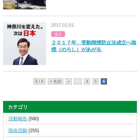
2017.01.01
論文
２０１７年、受動喫煙防止法成立へ狼
煙（のろし）があがる
6 / 6
« 先頭
«
...
4
5
6
カテゴリ
活動報告
(580)
国会活動
(255)