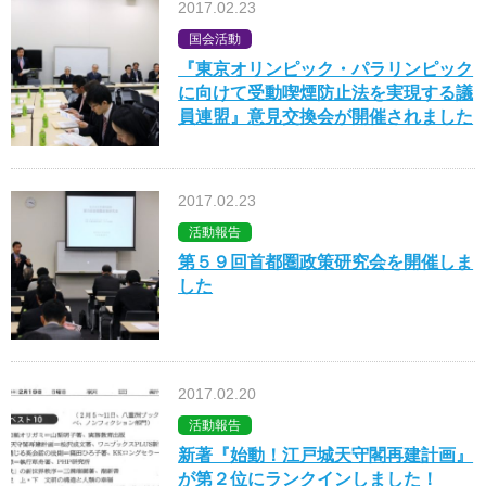
2017.02.23
国会活動
『東京オリンピック・パラリンピック
に向けて受動喫煙防止法を実現する議
員連盟』意見交換会が開催されました
2017.02.23
活動報告
第５９回首都圏政策研究会を開催しま
した
2017.02.20
活動報告
新著『始動！江戸城天守閣再建計画』
が第２位にランクインしました！