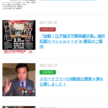
2017.02.14
メディア
『始動！江戸城天守閣再建計画』城外
乱闘スペシャルトーク in 横浜のご案
内
2017.02.13
活動報告
スモークフリーCM動画公開第４弾を
公開しました！