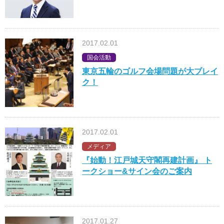
2017.02.01
国会活動
東京五輪のゴルフ会場問題が大ブレイ
ク！
2017.02.01
メディア
『始動！江戸城天守閣再建計画』 ト
ークショー&サイン会のご案内
2017.01.27