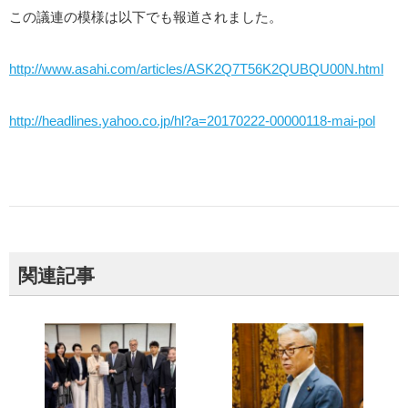
この議連の模様は以下でも報道されました。
http://www.asahi.com/articles/ASK2Q7T56K2QUBQU00N.html
http://headlines.yahoo.co.jp/hl?a=20170222-00000118-mai-pol
関連記事