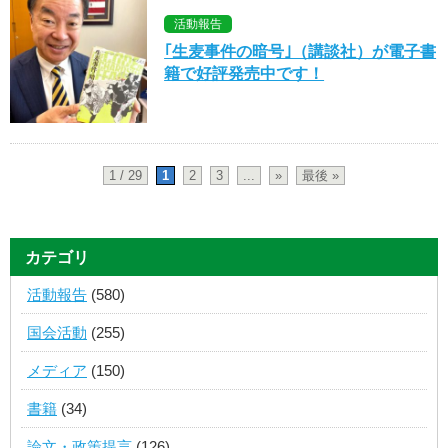
活動報告
｢生麦事件の暗号｣（講談社）が電子書
籍で好評発売中です！
1 / 29
1
2
3
...
»
最後 »
カテゴリ
活動報告
(580)
国会活動
(255)
メディア
(150)
書籍
(34)
論文・政策提言
(126)