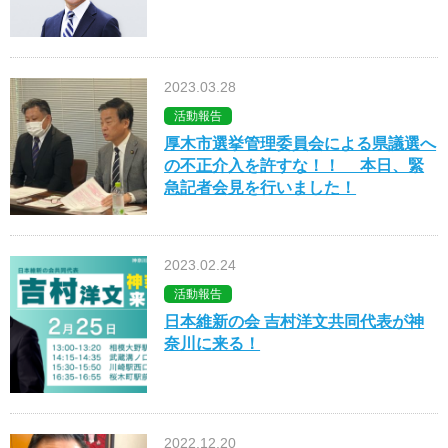
2023.03.28
活動報告
厚木市選挙管理委員会による県議選へ
の不正介入を許すな！！ 本日、緊
急記者会見を行いました！
2023.02.24
活動報告
日本維新の会 吉村洋文共同代表が神
奈川に来る！
2022.12.20