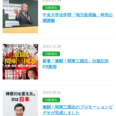
2024.01.16
活動報告
中央大学法学部「地方政府論」特別公
開講義
2023.12.26
活動報告
新著「激闘！関東三国志」出版記念
PR動画
2023.09.01
活動報告
激闘！関東三国志のプロモーションビ
デオが完成しました