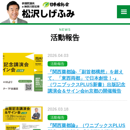
NEWS
活動報告
2026.04.03
活動報告
『関西奠都論-「副首都構想」を超え
て、「東西両都」で日本創世！-』
（ワニブックスPLUS新書）出版記念
講演会＆サイン会in京都の開催報告
2026.03.18
活動報告
『関西奠都論』（ワニブックスPLUS