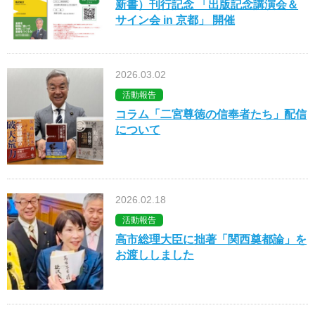
新書）刊行記念 「出版記念講演会＆
サイン会 in 京都」 開催
2026.03.02
活動報告
コラム「二宮尊徳の信奉者たち」配信
について
2026.02.18
活動報告
高市総理大臣に拙著「関西奠都論」を
お渡ししました