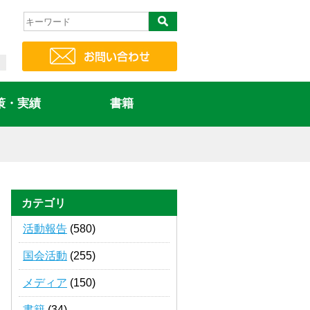
策・実績
書籍
カテゴリ
活動報告
(580)
国会活動
(255)
メディア
(150)
書籍
(34)