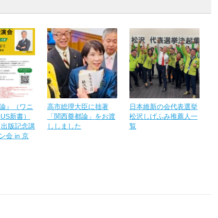
論』（ワニ
高市総理大臣に拙著
日本維新の会代表選挙
LUS新書）
「関西奠都論」をお渡
松沢しげふみ推薦人一
「出版記念講
ししました
覧
会 in 京