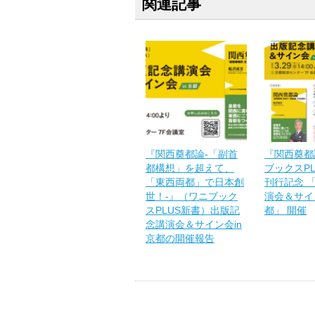
関連記事
『関西奠都論-「副首
『関西奠都
都構想」を超えて、
ブックスP
「東西両都」で日本創
刊行記念 
世！-』（ワニブック
演会＆サイン
スPLUS新書）出版記
都」 開催
念講演会＆サイン会in
京都の開催報告