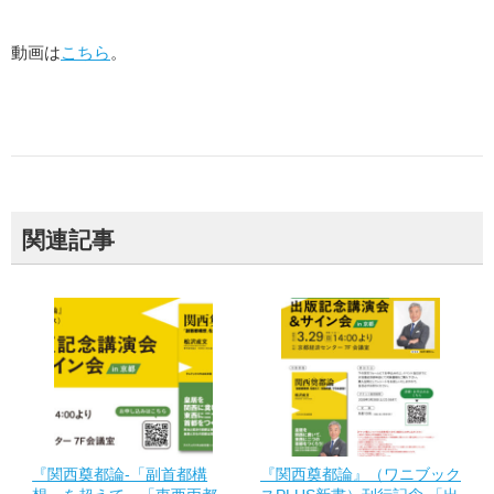
動画は
こちら
。
関連記事
『関西奠都論-「副首都構
『関西奠都論』（ワニブック