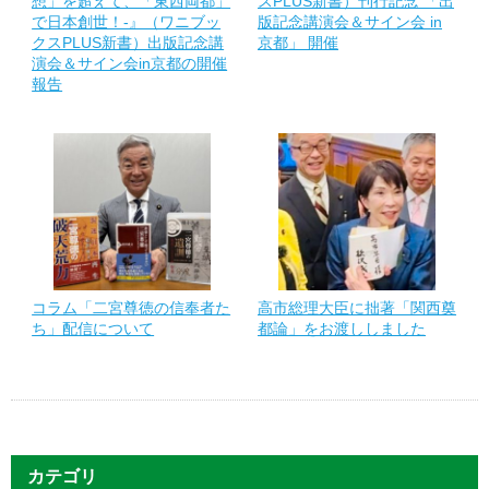
想」を超えて、「東西両都」
スPLUS新書）刊行記念 「出
で日本創世！-』（ワニブッ
版記念講演会＆サイン会 in
クスPLUS新書）出版記念講
京都」 開催
演会＆サイン会in京都の開催
報告
コラム「二宮尊徳の信奉者た
高市総理大臣に拙著「関西奠
ち」配信について
都論」をお渡ししました
カテゴリ