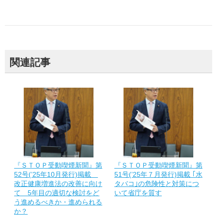
関連記事
『ＳＴＯＰ受動喫煙新聞』第
『ＳＴＯＰ受動喫煙新聞』第
52号(’25年10月発行)掲載
51号(’25年７月発行)掲載 ｢水
改正健康増進法の改善に向け
タバコ｣の危険性と対策につ
て 5年目の適切な検討をど
いて省庁を質す
う進めるべきか・進められる
か？