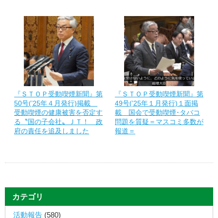
『ＳＴＯＰ受動喫煙新聞』第
『ＳＴＯＰ受動喫煙新聞』第
50号(’25年４月発行)掲載
49号(’25年１月発行)１面掲
受動喫煙の健康被害を否定す
載 国会で受動喫煙･タバコ
る〝国の子会社〟ＪＴ！ 政
問題を質疑＝マスコミ多数が
府の責任を追及しました
報道＝
カテゴリ
活動報告
(580)