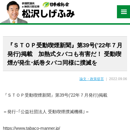
『ＳＴＯＰ受動喫煙新聞』第39号(’22年７月
発行)掲載 加熱式タバコも有害だ！ 受動喫
煙が発生･紙巻タバコ同様に撲滅を
論文・政策提言
｜ 2022.09.06
『ＳＴＯＰ受動喫煙新聞』第39号(’22年７月発行)掲載
＝発行･｢公益社団法人 受動喫煙撲滅機構｣＝
https://www.tabaco-manner.jp/