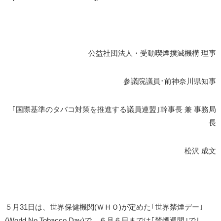
公益社団法人・受動喫煙撲滅機構 理事
参議院議員･前神奈川県知事
｢国際基準のタバコ対策を推進する議員連盟｣幹事長 兼 事務局
長
松沢 成文
５月31日は、世界保健機関(ＷＨＯ)が定めた｢世界禁煙デー｣
(World No Tobacco Day)で、６月６日までは｢禁煙週間｣でし