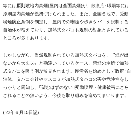
等には
原則
敷地内禁煙(屋内は
全面
禁煙)が、飲食店･職場等には
原則屋内禁煙が義務づけられました。また、全国各地で、受動
喫煙防止条例を制定し、屋内での喫煙や歩きタバコを規制する
自治体が増えており、加熱式タバコも規制の対象とされている
ところが多くあります。
しかしながら、当然規制されている加熱式タバコを、〝煙が出
ないから大丈夫〟と勘違いしているケース、禁煙の場所で加熱
式タバコを吸う例が散見されます。厚労省を始めとして政府･自
治体、タバコ会社やマスコミが加熱式タバコの害や危険性をし
っかりと周知し、｢望むはずのない｣受動喫煙・健康被害にさら
されることの無いよう、今後も取り組みを進めてまいります。
(’22年６月15日記)