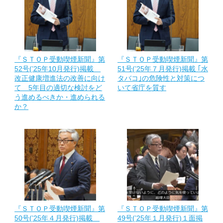
『ＳＴＯＰ受動喫煙新聞』第
『ＳＴＯＰ受動喫煙新聞』第
52号(’25年10月発行)掲載
51号(’25年７月発行)掲載 ｢水
改正健康増進法の改善に向け
タバコ｣の危険性と対策につ
て 5年目の適切な検討をど
いて省庁を質す
う進めるべきか・進められる
か？
『ＳＴＯＰ受動喫煙新聞』第
『ＳＴＯＰ受動喫煙新聞』第
50号(’25年４月発行)掲載
49号(’25年１月発行)１面掲