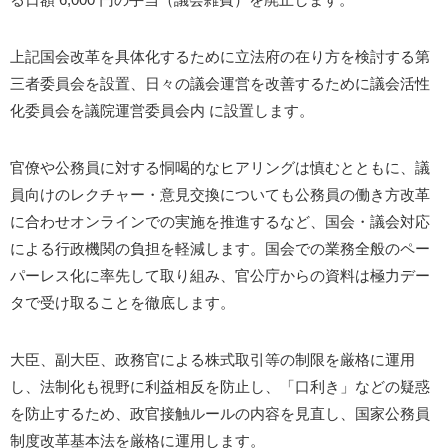
上記国会改革を具体化するために立法府の在り方を検討する第
三者委員会を設置、日々の議会運営を改善するために議会活性
化委員会を議院運営委員会内 に設置します。
官僚や公務員に対する恫喝的なヒアリングは慎むとともに、議
員向けのレクチャー・意見交換についても公務員の働き方改革
に合わせオンラインでの実施を推進するなど、国会・議会対応
による行政機関の負担を軽減します。国会での業務全般のペー
パーレス化に率先して取り組み、官公庁からの資料は極力デー
タで受け取ることを徹底します。
大臣、副大臣、政務官による株式取引等の制限を厳格に運用
し、法制化も視野に利益相反を防止し、「口利き」などの疑惑
を防止するため、政官接触ルールの内容を見直し、国家公務員
制度改革基本法を厳格に運用します。