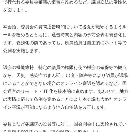
で行われる委員会審議の慣習を改めるなど、議員立法の活性化
を図ります。
本会議、委員会の質問通告時間について各党が厳守するようル
ールを改めるとともに、通告時間と内容の事前公表を義務化し
ます。義務化の前であっても、所属議員は自主的にネット等で
公開を実施します。
議会の機能維持、特定の議員の権限行使の機会の確保等の観点
から、天災、感染症のまん延 、出産・障害等により議員が議場
にいることができない場合のオンライン審議を認めるなど、国
会運営のリモート・ IT 化を抜本的に進めます。あわせて、地方
の実情に応じて条例を定めることにより本会議も含めたオンラ
イン審議が可能になるよう地方自治法を改正します。
委員長など各議院の役員等に対し、国会開会中に支給されてい
る日額 6,000 円の手当（議会雑費）を廃止します。