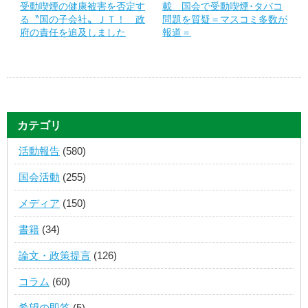
受動喫煙の健康被害を否定す
載 国会で受動喫煙･タバコ
る〝国の子会社〟ＪＴ！ 政
問題を質疑＝マスコミ多数が
府の責任を追及しました
報道＝
カテゴリ
活動報告
(580)
国会活動
(255)
メディア
(150)
書籍
(34)
論文・政策提言
(126)
コラム
(60)
希望の即答
(5)