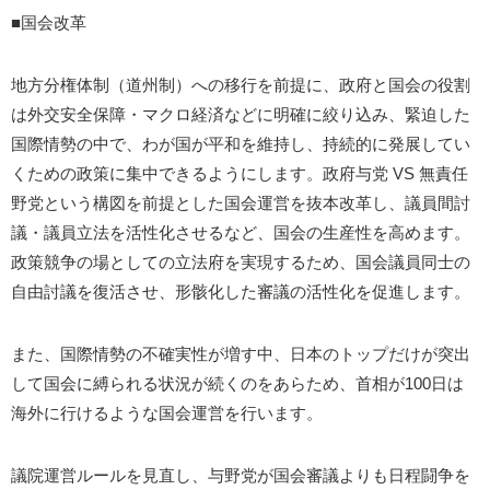
■国会改革
地方分権体制（道州制）への移行を前提に、政府と国会の役割
は外交安全保障・マクロ経済などに明確に絞り込み、緊迫した
国際情勢の中で、わが国が平和を維持し、持続的に発展してい
くための政策に集中できるようにします。政府与党 VS 無責任
野党という構図を前提とした国会運営を抜本改革し、議員間討
議・議員立法を活性化させるなど、国会の生産性を高めます。
政策競争の場としての立法府を実現するため、国会議員同士の
自由討議を復活させ、形骸化した審議の活性化を促進します。
また、国際情勢の不確実性が増す中、日本のトップだけが突出
して国会に縛られる状況が続くのをあらため、首相が100日は
海外に行けるような国会運営を行います。
議院運営ルールを見直し、与野党が国会審議よりも日程闘争を