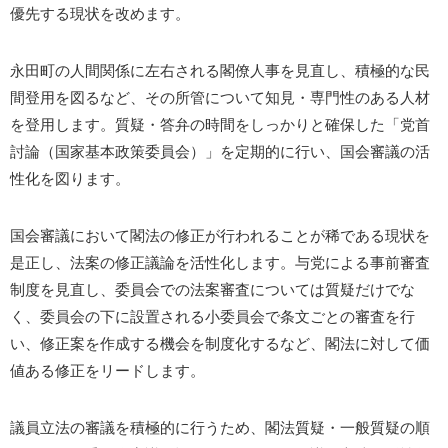
優先する現状を改めます。
永田町の人間関係に左右される閣僚人事を見直し、積極的な民
間登用を図るなど、その所管について知見・専門性のある人材
を登用します。質疑・答弁の時間をしっかりと確保した「党首
討論（国家基本政策委員会）」を定期的に行い、国会審議の活
性化を図ります。
国会審議において閣法の修正が行われることが稀である現状を
是正し、法案の修正議論を活性化します。与党による事前審査
制度を見直し、委員会での法案審査については質疑だけでな
く、委員会の下に設置される小委員会で条文ごとの審査を行
い、修正案を作成する機会を制度化するなど、閣法に対して価
値ある修正をリードします。
議員立法の審議を積極的に行うため、閣法質疑・一般質疑の順