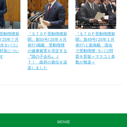
受動喫煙新
『ＳＴＯＰ受動喫煙新
『ＳＴＯＰ受動喫煙新
(’25年７月
聞』第50号(’25年４月
聞』第49号(’25年１月
｢水タバコ｣
発行)掲載 受動喫煙
発行)１面掲載 国会
対策につい
の健康被害を否定する
で受動喫煙･タバコ問
す
〝国の子会社〟Ｊ
題を質疑＝マスコミ多
Ｔ！ 政府の責任を追
数が報道＝
及しました
MOVIE