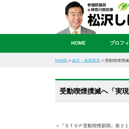
HOME
プロフ
HOME
>
論文・政策提言
>
受動喫煙撲滅
受動喫煙撲滅へ「実
＜『ＳＴＯＰ受動喫煙新聞』第２１