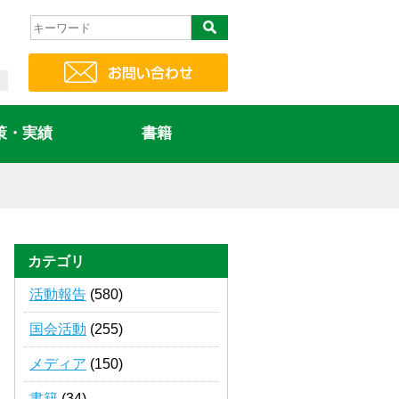
策・実績
書籍
カテゴリ
活動報告
(580)
国会活動
(255)
メディア
(150)
書籍
(34)