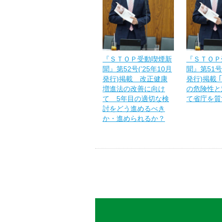
『ＳＴＯＰ受動喫煙新
『ＳＴＯＰ
聞』第52号(’25年10月
聞』第51号
発行)掲載 改正健康
発行)掲載 
増進法の改善に向け
の危険性と
て 5年目の適切な検
て省庁を質
討をどう進めるべき
か・進められるか？