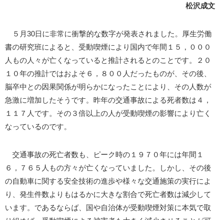
松沢成文
５月30日に非常に衝撃的な数字が発表されました。厚生労働
書の研究班によると、受動喫煙により国内で年間１５，０００
人もの人々が亡くなっていると推計されるとのことです。２０
１０年の推計ではおよそ６，８００人だったものが、その後、
脳卒中との因果関係が明らかになったことにより、その人数が
急激に増加したそうです。昨年の交通事故による死者数は４，
１１７人です。その３倍以上の人が受動喫煙の影響により亡く
なっているのです。
交通事故の死亡者数も、ピーク時の１９７０年には年間１
６，７６５人もの方々が亡くなっていました。しかし、その後
の自動車に関する安全技術の進歩や様々な交通施策の実行によ
り、発生件数よりもはるかに大きな割合で死亡者数は減少して
います。であるならば、国や自治体が受動喫煙対策に本気で取