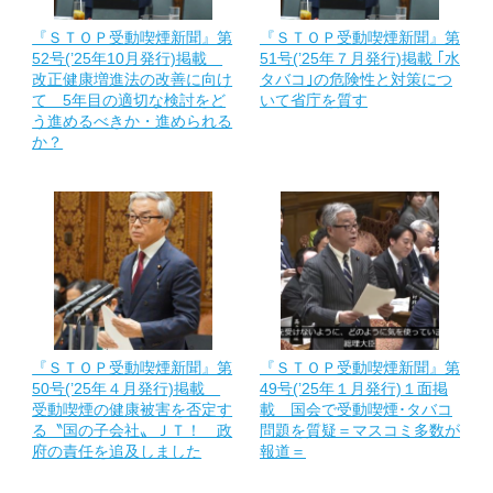
『ＳＴＯＰ受動喫煙新聞』第
『ＳＴＯＰ受動喫煙新聞』第
52号(’25年10月発行)掲載
51号(’25年７月発行)掲載 ｢水
改正健康増進法の改善に向け
タバコ｣の危険性と対策につ
て 5年目の適切な検討をど
いて省庁を質す
う進めるべきか・進められる
か？
『ＳＴＯＰ受動喫煙新聞』第
『ＳＴＯＰ受動喫煙新聞』第
50号(’25年４月発行)掲載
49号(’25年１月発行)１面掲
受動喫煙の健康被害を否定す
載 国会で受動喫煙･タバコ
る〝国の子会社〟ＪＴ！ 政
問題を質疑＝マスコミ多数が
府の責任を追及しました
報道＝