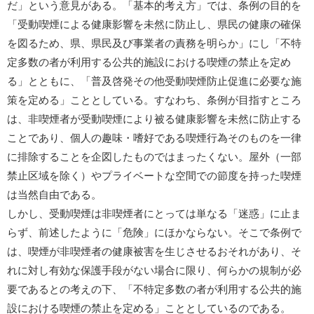
だ」という意見がある。「基本的考え方」では、条例の目的を
「受動喫煙による健康影響を未然に防止し、県民の健康の確保
を図るため、県、県民及び事業者の責務を明らか」にし「不特
定多数の者が利用する公共的施設における喫煙の禁止を定め
る」とともに、「普及啓発その他受動喫煙防止促進に必要な施
策を定める」こととしている。すなわち、条例が目指すところ
は、非喫煙者が受動喫煙により被る健康影響を未然に防止する
ことであり、個人の趣味・嗜好である喫煙行為そのものを一律
に排除することを企図したものではまったくない。屋外（一部
禁止区域を除く）やプライベートな空間での節度を持った喫煙
は当然自由である。
しかし、受動喫煙は非喫煙者にとっては単なる「迷惑」に止ま
らず、前述したように「危険」にほかならない。そこで条例で
は、喫煙が非喫煙者の健康被害を生じさせるおそれがあり、そ
れに対し有効な保護手段がない場合に限り、何らかの規制が必
要であるとの考えの下、「不特定多数の者が利用する公共的施
設における喫煙の禁止を定める」こととしているのである。