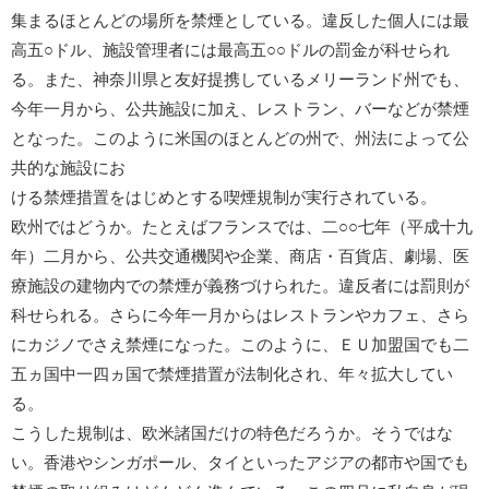
集まるほとんどの場所を禁煙としている。違反した個人には最
高五○ドル、施設管理者には最高五○○ドルの罰金が科せられ
る。また、神奈川県と友好提携しているメリーランド州でも、
今年一月から、公共施設に加え、レストラン、バーなどが禁煙
となった。このように米国のほとんどの州で、州法によって公
共的な施設にお
ける禁煙措置をはじめとする喫煙規制が実行されている。
欧州ではどうか。たとえばフランスでは、二○○七年（平成十九
年）二月から、公共交通機関や企業、商店・百貨店、劇場、医
療施設の建物内での禁煙が義務づけられた。違反者には罰則が
科せられる。さらに今年一月からはレストランやカフェ、さら
にカジノでさえ禁煙になった。このように、ＥＵ加盟国でも二
五ヵ国中一四ヵ国で禁煙措置が法制化され、年々拡大してい
る。
こうした規制は、欧米諸国だけの特色だろうか。そうではな
い。香港やシンガポール、タイといったアジアの都市や国でも