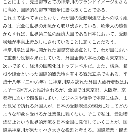
ことにより、先進都市とての神奈川のブランドイメージをさら
に高め、国際的な都市間競争に勝ち抜くことである。
これまで述べてきたとおり、わが国の受動喫煙防止への取り組
みは、完全に世界の潮流から取り残されている。欧米人の感覚
からすれば、世界第二位の経済大国である日本において、受動
喫煙が事実上野放しにされていることに驚くことだろう。
神奈川県は世界に開かれた国際交流拠点として、わが国におい
て重要な役割を果たしている。外国企業の本社の数も東京都に
次いで多く、経済の国際化はトップレベルだ。また、横浜、箱
根や鎌倉といった国際的観光地を有する観光立県でもある。平
成十八年（二○○六年）に神奈川県を訪れた外国人旅行者数はお
よそ一四○万人と推計されるが、全国では東京都、大阪府、京
都府に次いで四番目に多い。ビジネスや留学で本県に住み、ま
た観光で訪れる外国人が、日本の受動喫煙の現状に対してどの
ような印象を受けるかは想像に難くない。そこで私は、受動喫
煙防止という世界的潮流を日本全国に発信していくことが、国
際県神奈川が果たすべき大きな役割と考える。国際産業・観光