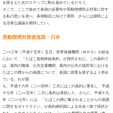
を踏まえた次のステップに駒を進めているだろう。
そこで、ここで改めて条例の必要性や受動喫煙防止対策に対す
る私の思いを述べ、条例制定に向けて県民、さらには国民によ
る活発な議論を期待したい。
受動喫煙対策後進国・日本
二○○三年（平成十五年）五月、世界保健機関（ＷＨＯ）の総会
において、「たばこ規制枠組条約」が採択された。この条約で
は、屋内の職場、公共交通機関、屋内の公共の場所等における
たばこの煙からの保護について、各国に措置を講ずるよう求め
ている。わが国
も、平成十六年（二○○四年）三月にはこの条約に署名し、平成
十七年（二○○五年）二月に条約は発効した。さらに、平成十九
年（二○○七年）には、「たばこの煙に曝されることからの保護
に関するガイドライン」が条約締約国による全会一致で採択さ