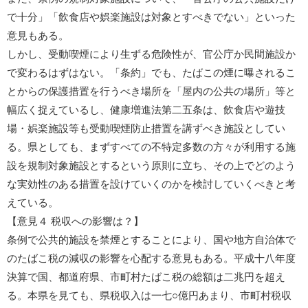
で十分」「飲食店や娯楽施設は対象とすべきでない」といった
意見もある。
しかし、受動喫煙により生ずる危険性が、官公庁か民間施設か
で変わるはずはない。「条約」でも、たばこの煙に曝されるこ
とからの保護措置を行うべき場所を「屋内の公共の場所」等と
幅広く捉えているし、健康増進法第二五条は、飲食店や遊技
場・娯楽施設等も受動喫煙防止措置を講ずべき施設としてい
る。県としても、まずすべての不特定多数の方々が利用する施
設を規制対象施設とするという原則に立ち、その上でどのよう
な実効性のある措置を設けていくのかを検討していくべきと考
えている。
【意見４ 税収への影響は？】
条例で公共的施設を禁煙とすることにより、国や地方自治体で
のたばこ税の減収の影響を心配する意見もある。平成十八年度
決算で国、都道府県、市町村たばこ税の総額は二兆円を超え
る。本県を見ても、県税収入は一七○億円あまり、市町村税収