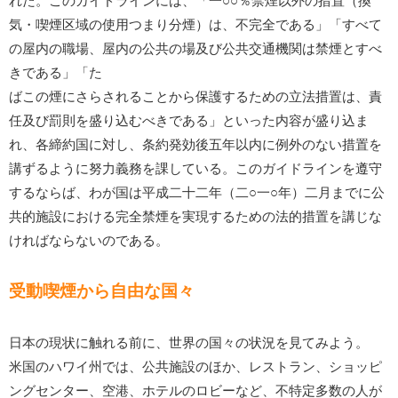
れた。このガイドラインには、「一○○％禁煙以外の措置（換
気・喫煙区域の使用つまり分煙）は、不完全である」「すべて
の屋内の職場、屋内の公共の場及び公共交通機関は禁煙とすべ
きである」「た
ばこの煙にさらされることから保護するための立法措置は、責
任及び罰則を盛り込むべきである」といった内容が盛り込ま
れ、各締約国に対し、条約発効後五年以内に例外のない措置を
講ずるように努力義務を課している。このガイドラインを遵守
するならば、わが国は平成二十二年（二○一○年）二月までに公
共的施設における完全禁煙を実現するための法的措置を講じな
ければならないのである。
受動喫煙から自由な国々
日本の現状に触れる前に、世界の国々の状況を見てみよう。
米国のハワイ州では、公共施設のほか、レストラン、ショッピ
ングセンター、空港、ホテルのロビーなど、不特定多数の人が