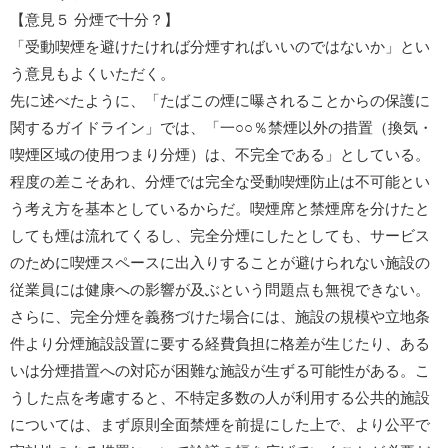
【意見５ 分煙で十分？】
「受動喫煙を避けたければ分煙すればいいのではないか」とい
う意見もよくいただく。
先に述べたように、「たばこの煙に曝されることからの保護に
関するガイドライン」では、「一○○％禁煙以外の措置（換気・
喫煙区域の使用つまり分煙）は、不完全である」としている。
程度の差こそあれ、分煙では完全な受動喫煙防止は不可能とい
う考え方を基本としているからだ。喫煙席と禁煙席を分けたと
しても煙は流れてくるし、完全分煙にしたとしても、サービス
のために喫煙スペースに出入りすることが避けられない施設の
従業員には健康への影響が及ぶという問題点も無視できない。
さらに、完全分煙を義務づけた場合には、施設の規模や立地条
件より分煙施設設置に要する経費負担に格差が生じたり、ある
いは分煙措置への対応が困難な施設が生ずる可能性がある。こ
うした点を考慮すると、不特定多数の人が利用する公共的施設
については、まず原則全面禁煙を前提にした上で、より公平で