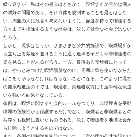
繰り返すが、私はその是非はともかく、喫煙するか否かは個人
の嗜好の問題であり、それ自体を規制することを是とはしな
い。周囲の人に危害を与えないように、節度を持って喫煙する
方々までも排除するような社会は、決して健全な社会ではない
だろう。
しかし、現状はどうか。さまざまな公共的施設で、喫煙場所か
ら立ち上る紫煙を避けるように通り過ぎる子どもや非喫煙者の
姿を見ることがあるだろう。一方、良識ある喫煙者にとって
は、やっとみつけた喫煙場所なのに、周囲に気を使いながらた
ばこをくゆらせなければならないことになる。このように現在
の健康増進法の下では、喫煙者、禁煙者双方に中途半端な気遣
いを強いる結果となっている。
条例は、喫煙に関する社会的ルールをつくり、非喫煙者を受動
喫煙の危険性から保護するだけでなく、喫煙者と非喫煙者との
共存をも視野に置いたものである。決して喫煙者を地域社会か
ら排除しようとするものではない。
また、条例の規制対象施設について、「官公庁の公共施設だけ