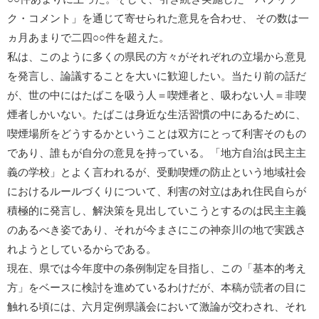
ク・コメント」を通じて寄せられた意見を合わせ、 その数は一
ヵ月あまりで二四○○件を超えた。
私は、このように多くの県民の方々がそれぞれの立場から意見
を発言し、論議することを大いに歓迎したい。当たり前の話だ
が、世の中にはたばこを吸う人＝喫煙者と、吸わない人＝非喫
煙者しかいない。たばこは身近な生活習慣の中にあるために、
喫煙場所をどうするかということは双方にとって利害そのもの
であり、誰もが自分の意見を持っている。「地方自治は民主主
義の学校」とよく言われるが、受動喫煙の防止という地域社会
におけるルールづくりについて、利害の対立はあれ住民自らが
積極的に発言し、解決策を見出していこうとするのは民主主義
のあるべき姿であり、それが今まさにこの神奈川の地で実践さ
れようとしているからである。
現在、県では今年度中の条例制定を目指し、この「基本的考え
方」をベースに検討を進めているわけだが、本稿が読者の目に
触れる頃には、六月定例県議会において激論が交わされ、それ