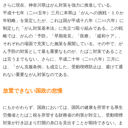
さらに現在、神奈川県はがん対策を強力に推進している。
平成十七年（二○○五年）三月に本県は「がんへの挑戦・１０か
年戦略」を策定したが、これは国が平成十八年（二○○六年）に
制定した「がん対策基本法」に先立つ取り組みである。この戦
略では、がんの「予防」「早期発見」「医療」「緩和ケア」、
それぞれの場面で充実した施策を展開している。その中で、が
ん予防の対策として最も重要なものが、たばこ対策であること
は言うまでもない。さらに、平成二十年（二○○八年）三月に
は、「がん克服条例」も成立した。受動喫煙防止は、避けて通
れない重要ながん対策なのである。
放置できない国政の怠慢
にもかかわらず、国政においては、国民の健康を所管する厚生
労働省とたばこ税を所管する財務省の利害が対立し、受動喫煙
対策が行き詰まり打開の糸口を見出すことが期待できない。ま