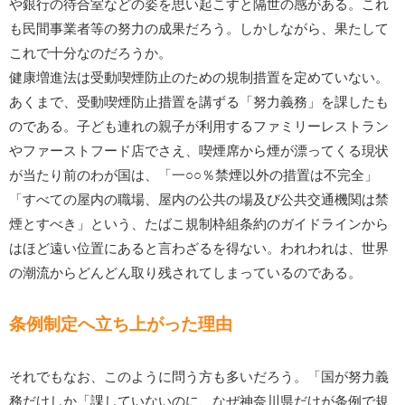
や銀行の待合室などの姿を思い起こすと隔世の感がある。これ
も民間事業者等の努力の成果だろう。しかしながら、果たして
これで十分なのだろうか。
健康増進法は受動喫煙防止のための規制措置を定めていない。
あくまで、受動喫煙防止措置を講ずる「努力義務」を課したも
のである。子ども連れの親子が利用するファミリーレストラン
やファーストフード店でさえ、喫煙席から煙が漂ってくる現状
が当たり前のわが国は、「一○○％禁煙以外の措置は不完全」
「すべての屋内の職場、屋内の公共の場及び公共交通機関は禁
煙とすべき」という、たばこ規制枠組条約のガイドラインから
はほど遠い位置にあると言わざるを得ない。われわれは、世界
の潮流からどんどん取り残されてしまっているのである。
条例制定へ立ち上がった理由
それでもなお、このように問う方も多いだろう。「国が努力義
務だけしか「課していないのに、なぜ神奈川県だけが条例で規