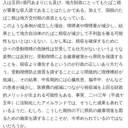
入は五四○億円あまりにも及び、地方財政にとってもたばこ税
が重要な収入源であることはたしかである。加えて、国税のた
ばこ税は地方交付税の原資ともなっている。
このような条例が成立した場合、喫煙者や喫煙量が減少し、結
果として地方自治体のたばこ税収が減少して不利益を被る可能
性もないとはいえない。しかし私は、税収を確保するために
少々の受動喫煙の危険性は甘受しても仕方がないというような
姿勢には反対だ。受動喫煙による健康被害から県民を保護する
ことを、税収より優先するというのが行政の正しいあり方だろ
う。受動喫煙防止措置を講ずることにより間接的に喫煙嗜好が
低減し、その結果、中長期的には心臓疾患、脳卒中、がんなど
の患者が減少し、医療費の縮減につながり税収減を上回る財政
的メリットが生まれる可能性もある。事実、二○○三年（平成十
五年）に法制化したアイルランドでは、そうした成果も表れて
いるようだ。むしろ、こうした期待の下に県民の健康増進を図
るための施策を講ずることこそが、今求められているのではな
いだろうか。