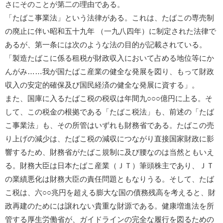
さにそのことが第二の理由である。
「たばこ事業法」という法律がある。これは、たばこの専売制
の廃止に伴い昭和五十九年 （一九八四年）に制定された法律で
あるが、第一条には次のような法の目的が記載されている。
「製造たばこに係る租税が財政収入において占める地位等にか
んがみ……我が国たばこ産業の健全な発展を図り、もって財政
収入の安定的確保及び国民経済の健全な発展に資する」。
また、国庫に入るたばこ税の税収は年間九○○○億円に上る。そ
して、この税金の根拠である「たばこ税法」も、前述の「たば
こ事業法」も、その所管はいずれも財務省である。たばこの売
り上げの減少は、たばこ税の減収につながり直接国家財政に影
響するため、財務省がたばこ規制に及び腰なのは当然ともいえ
る。財務大臣は日本たばこ産業（ＪＴ）筆頭株主であり、ＪＴ
の業績悪化は財務大臣の責任問題ともなりうる。そして、たば
こ税は、六○○兆円を超える膨大な国の債務残高を考えると、財
政再建のためには譲れない貴重な財源である。健康増進法を所
管する厚生労働省が、ガイドラインの完全な履行を図るための