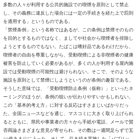
多数の人々が利用する公共的施設での喫煙を原則として禁止
し、その義務に違反した場合には一定の手続きを経た上で罰則
を適用する」というものである。
「禁煙条例」という名称ではあるが、この条例は禁煙そのもの
を目的とするものではなく、ましてや社会から喫煙者を排除し
ようとするものでもない。たばこは嗜好品であるわけだから、
喫煙者の自由を尊重しながら、受動喫煙による非喫煙者の健康
被害を防止していく必要があるが、多くの人が利用する屋内施
設では受動喫煙の可能性は避けられない。そこで、そのような
施設を原則として禁煙にしようというのが条例の趣旨である。
そうした意味では、「受動喫煙防止条例（仮称）」といったネ
ーミングのほうが、条例の狙いが伝わりやすいかもしれない。
この「基本的考え方」に対する反応はすさまじいばかりだっ
た。全国ニュ—スなどを通じ、マスコミに大きく取り上げられ
るとともに、県民や事業者の方々から手紙や電話、メールで賛
否両論さまざまな意見が寄せられ、その数は一週間足らずで五
○○件あまりに上った。そして、引き続き実施した「パブリッ