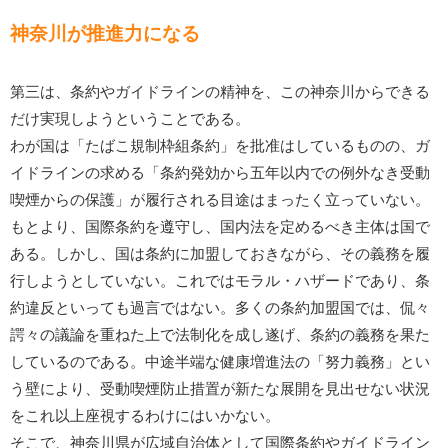
神奈川が推進力になる
第三は、条約やガイドラインの精神を、この神奈川からできる
だけ実現しようということである。
わが国は「たばこ規制枠組条約」を批准はしているものの、ガ
イドラインの求める「条約発効から五年以内での例外なき受動
喫煙からの保護」が履行される目途はまったく立っていない。
もとより、国際条約を遵守し、国内法を定めるべき主体は国で
ある。しかし、国は条約に加盟しておきながら、その義務を履
行しようとしていない。これではモラル・ハザードであり、条
約違反といっても過言ではない。多くの条約加盟国では、侃々
諤々の議論を重ねた上で法制化を成し遂げ、条約の義務を果た
しているのである。中途半端な健康増進法の「努力義務」とい
う壁により、受動喫煙防止措置が新たな展開を見出せない状況
をこれ以上座視するわけにはいかない。
そこで、神奈川県が広域自治体として国際条約やガイドライン