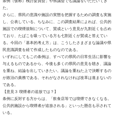
条例（仮称）検討委員会」や県議会でも議論をいただいてき
た。
さらに、県民の意識や施設の実態を把握するための調査も実施
し、公表している。ちなみに、この調査結果によれば、公共的
施設での喫煙規制について、賛成という意見が九割近くを占め
ており、たばこを吸っている方も七割近くが賛成と答えてい
る。今回の「基本的考え方」は、こうしたさまざまな論議や県
民意識調査を経て作成したものなのである。
いずれにしてもこの条例は、すべての県民の日常生活に影響を
与えるものであるから、今後も多くの県民の意見を聴き、議論
を重ね、結論を出していきたい。議論を重ねた上で決断するの
が政治の責務である。それがなされなければ改革は進まないの
である。
【意見３ 喫煙者の追放では？】
条例に反対する方からは、「飲食店等では喫煙できなくなる。
公共的施設から喫煙者が追放される」といった懸念も示されて
いる。