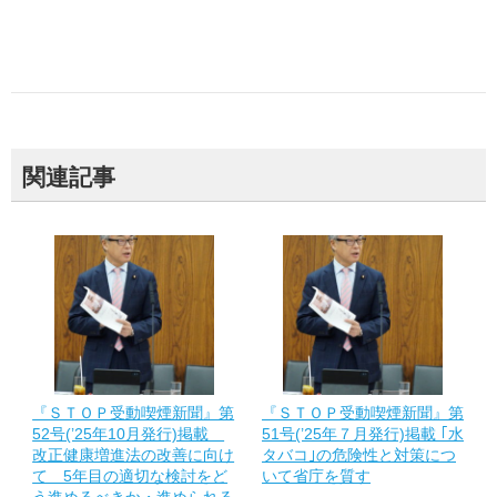
関連記事
『ＳＴＯＰ受動喫煙新聞』第
『ＳＴＯＰ受動喫煙新聞』第
52号(’25年10月発行)掲載
51号(’25年７月発行)掲載 ｢水
改正健康増進法の改善に向け
タバコ｣の危険性と対策につ
て 5年目の適切な検討をど
いて省庁を質す