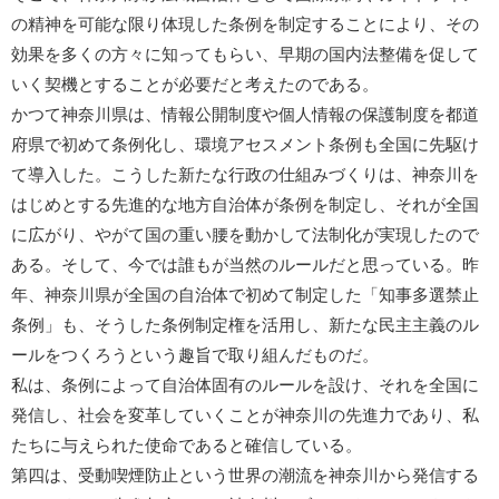
の精神を可能な限り体現した条例を制定することにより、その
効果を多くの方々に知ってもらい、早期の国内法整備を促して
いく契機とすることが必要だと考えたのである。
かつて神奈川県は、情報公開制度や個人情報の保護制度を都道
府県で初めて条例化し、環境アセスメント条例も全国に先駆け
て導入した。こうした新たな行政の仕組みづくりは、神奈川を
はじめとする先進的な地方自治体が条例を制定し、それが全国
に広がり、やがて国の重い腰を動かして法制化が実現したので
ある。そして、今では誰もが当然のルールだと思っている。昨
年、神奈川県が全国の自治体で初めて制定した「知事多選禁止
条例」も、そうした条例制定権を活用し、新たな民主主義のル
ールをつくろうという趣旨で取り組んだものだ。
私は、条例によって自治体固有のルールを設け、それを全国に
発信し、社会を変革していくことが神奈川の先進力であり、私
たちに与えられた使命であると確信している。
第四は、受動喫煙防止という世界の潮流を神奈川から発信する