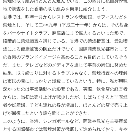
禁煙の取り組みはどんどん進んでいる。この四月に私自身が現
地で調査をした香港の取り組みを簡単に紹介しよう。
香港では、昨年一月からレストランや映画館、オフィスなどを
禁煙とし、そして二○○九年（平成二十一年）からは、その対象
をバーやナイトクラブ、麻雀店にまで拡大するといった形で、
段階的に禁煙措置を講じている。香港での禁煙措置は、受動喫
煙による健康被害の防止だけでなく、国際商業観光都市として
の香港のブランドイメージを高めることも目的としているそう
だ。また、テレビなどのメディアを通じて事前の周知に努めた
結果、取り締まりに対するトラブルもなく、禁煙措置への理解
は市民の間にしっかりと浸透しているという。特に、私が興味
深かったのは事業活動への影響である。実際、飲食店の経営者
からは、当初は売り上げが減少したが、しばらくすると非喫煙
者や妊産婦、子ども連れの客が増加し、ほとんどの店で売り上
げが回復したという話を聞くことができた。
このように、香港、シンガポールなど、商業や観光を主要産業
とする国際都市では禁煙対策が徹底して進められており、今や