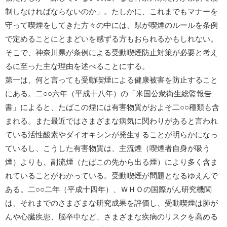
制しなければならないのか」。たしかに、これまでもマナーを
守って喫煙をしてきた方々の中には、県が喫煙のルールを条例
で定めることにとまどいを感ずる方もおられるかもしれない。
そこで、神奈川県が条例による受動喫煙防止対策が必要と考え
るに至った主な理由を述べることにする。
第一は、何と言っても受動喫煙による健康被害を防止すること
にある。二○○六年（平成十八年）の「米国公衆衛生総監報告
書」によると、たばこの煙には有害物質がおよそ二○○種類も含
まれる。また最近ではさまざまな病気に関わりがあると言われ
ている活性酸素やダイオキシンが発生することが明らかになっ
ているし、こうした有害物質は、主流煙（喫煙者自身が吸う
煙）よりも、副流煙（たばこの先から出る煙）により多く含ま
れていることがわかっている。受動喫煙が問題となるゆえんで
ある。二○○二年（平成十四年）、ＷＨＯの国際がん研究機関
は、それまでのさまざまな研究成果を評価し、受動喫煙は肺が
んや心臓疾患、脳卒中など、さまざまな疾病のリスクを高める