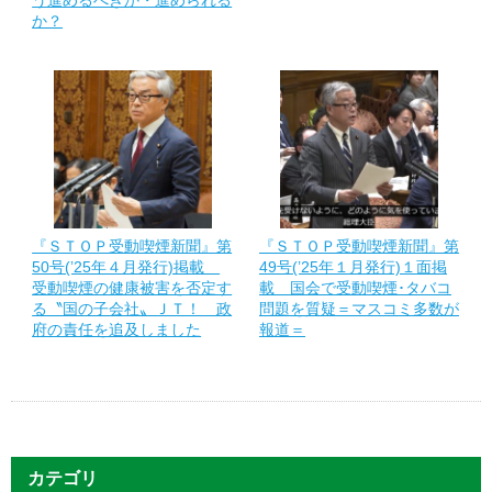
う進めるべきか・進められる
か？
『ＳＴＯＰ受動喫煙新聞』第
『ＳＴＯＰ受動喫煙新聞』第
50号(’25年４月発行)掲載
49号(’25年１月発行)１面掲
受動喫煙の健康被害を否定す
載 国会で受動喫煙･タバコ
る〝国の子会社〟ＪＴ！ 政
問題を質疑＝マスコミ多数が
府の責任を追及しました
報道＝
カテゴリ