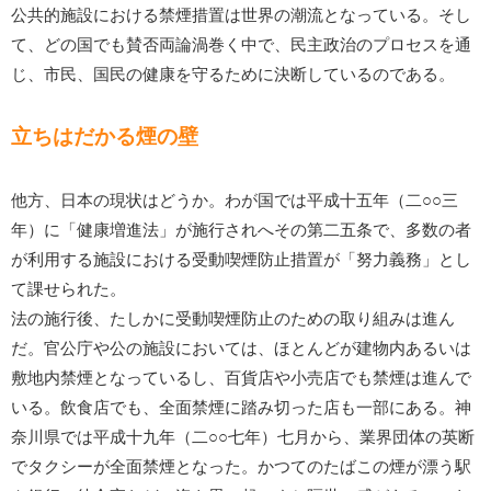
公共的施設における禁煙措置は世界の潮流となっている。そし
て、どの国でも賛否両論渦巻く中で、民主政治のプロセスを通
じ、市民、国民の健康を守るために決断しているのである。
立ちはだかる煙の壁
他方、日本の現状はどうか。わが国では平成十五年（二○○三
年）に「健康増進法」が施行されへその第二五条で、多数の者
が利用する施設における受動喫煙防止措置が「努力義務」とし
て課せられた。
法の施行後、たしかに受動喫煙防止のための取り組みは進ん
だ。官公庁や公の施設においては、ほとんどが建物内あるいは
敷地内禁煙となっているし、百貨店や小売店でも禁煙は進んで
いる。飲食店でも、全面禁煙に踏み切った店も一部にある。神
奈川県では平成十九年（二○○七年）七月から、業界団体の英断
でタクシーが全面禁煙となった。かつてのたばこの煙が漂う駅