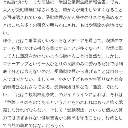
と結論づけた。また前述の「米国公衆衛生総監報告書」でも、
大人が受動喫煙に曝されると、肺がんが発生しやすくなること
が再確認されている。受動喫煙ががん発生のリスクを高めるこ
とはこれら多くの研究で明らかにされ、もはや議論の余地はな
い。
昨今、たばこ事業者がいろいろなメディアを通じて、喫煙のマ
ナーを呼びかける機会を目にすることが多くなった。喫煙に際
して人に迷惑をかけないよう心掛けることは当然だ。しかし、
マナーアップという一人ひとりの良識のみに委ねるだけでは到
底十分とは言えないのだ。受動動喫煙から逃げることは自分一
人ではできない。ましてや、小さい子どもやお年寄りなど社会
的弱者はなおさらである。受動喫煙は単なる「迷惑」ではな
い。「たばこ規制枠組条約」のガイドラインによれば、それは
「危険」そのものであるということをわれわれはもっと強く認
識しなければならない。そして「受動喫煙」といった個人の努
力では防ぎきれない健康被害から国民を守ることは、行政とし
て当然の義務ではないだろうか。