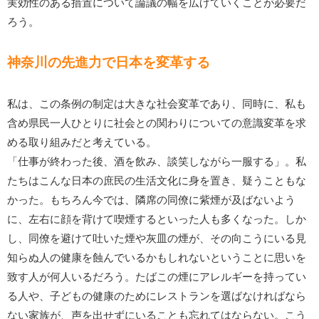
実効性のある措置について論議の幅を広げていくことが必要だ
ろう。
神奈川の先進力で日本を変革する
私は、この条例の制定は大きな社会変革であり、同時に、私も
含め県民一人ひとりに社会との関わりについての意識変革を求
める取り組みだと考えている。
「仕事が終わった後、酒を飲み、談笑しながら一服する」。私
たちはこんな日本の庶民の生活文化に身を置き、疑うこともな
かった。もちろん今では、隣席の同僚に紫煙が及ばないよう
に、左右に顔を背けて喫煙するといった人も多くなった。しか
し、同僚を避けて吐いた煙や灰皿の煙が、その向こうにいる見
知らぬ人の健康を蝕んでいるかもしれないということに思いを
致す人が何人いるだろう。たばこの煙にアレルギーを持ってい
る人や、子どもの健康のためにレストランを選ばなければなら
ない家族が、声を出せずにいることも忘れてはならない。こう