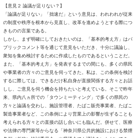
【意見２ 論議が足りない？】
「論議が足りない」「拙速だ」という意見は、われわれが従来
の制度や秩序を根本から見直し、改革を進めようとする際につ
きものの言葉である。
しかし、まず明確にしておきたいのは、「基本的考え方」はパ
ブリックコメント等を通じて意見をいただき、十分に議論し、
衆知を集め検討するために作成したものであるということだ。
また、「基本的考え方」を発表するまでの間にも、多くの県民
や事業者の方々のご意見を伺ってきた。私は、この条例を検討
するに際しては、できるだけ私自身が直接関係する方々とお話
しし、ご意見を伺う機会を持ちたいと考えている。そこで昨年
来、県内八ヵ所での「タウンミーティング」で多くの県民の
方々と論議を交わし、施設管理者、たばこ販売事業者、たばこ
製造事業者など、この条例により営業上の影響が生ずることも
考えられる方々との直接の話し合いにも臨んだ。併せて、医療
や法律の専門家等からなる「神奈川県公共的施設における禁煙