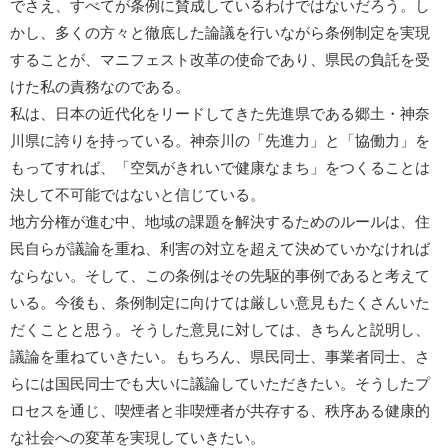
でさえ、すべてが条例に賛成しているわけではないだろう。し
かし、多くの方々と徹底した論議を行いながら条例制定を実現
することが、マニフェスト改革の使命であり、県民の負託を受
けた私の責務なのである。
私は、日本の近代化をリードしてきた先進県である郷土・神奈
川県に誇りを持っている。神奈川の「先進力」と「協働力」を
もってすれば、「空気がきれいで健康なまち」をつくることは
決して不可能ではないと信じている。
地方分権が進む中、地域の課題を解決するためのルールは、住
民自らが議論を重ね、利害の対立を超えて決めていかなければ
ならない。そして、この条例はその先駆的事例であると考えて
いる。今後も、条例制定に向けては厳しい意見もたくさんいた
だくことと思う。そうした意見に対しては、きちんと説明し、
議論を重ねていきたい。もちろん、県民同士、事業者同士、さ
らには国民同士でも大いに議論していただきたい。そうしたプ
ロセスを通じ、喫煙者と非喫煙者が共存する、秩序ある健康的
な社会への変革を実現していきたい。