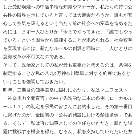
した受動喫煙への中途半端な知識やマナーが、私たちの持つ公
共性の限界を示していると言っては大袈裟だろうか。誰もが安
心して空気を吸えるという当たり前の社会への変革を進めるた
めには、まず一人ひとりが「今までやってきた」「誰でもやっ
ている」という因習から脱却することが求められる。社会変革
を実現するには、新たなルールの創設と同時に、一人ひとりの
意識改革が不可欠なのである。
そして、政治家としての私が最も重要だと考えるのは、条例を
制定することが私の八九○万神奈川県民に対する約束であると
いうことを強調しておきたい。
昨年、二期目の知事選挙に臨むにあたり、私はマニフェスト
「神奈川力全開宣言」の中で先進的な二本の条例（ローカルル
ール１１）の制定を県民の皆さんにお約束した。その第一番目
に掲げたのが、全国初の「公共的施設における禁煙条例」であ
る。そして、私は再び知事としての信任をいただき、新たな課
題に挑戦する機会を得た。むろん、私を支持していただいた方