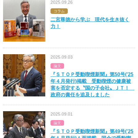
2025.09.26
コラム
二宮尊徳から学ぶ 現代を生き抜く
力！
2025.09.03
論文
『ＳＴＯＰ受動喫煙新聞』第50号(’25
年４月発行)掲載 受動喫煙の健康被
害を否定する〝国の子会社〟ＪＴ！
政府の責任を追及しました
2025.09.01
論文
『ＳＴＯＰ受動喫煙新聞』第49号(’25