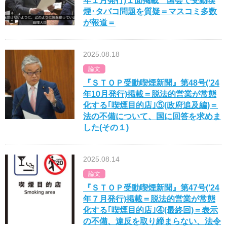
年１月発行)１面掲載 国会で受動喫
煙･タバコ問題を質疑＝マスコミ多数
が報道＝
2025.08.18
論文
『ＳＴＯＰ受動喫煙新聞』第48号(’24
年10月発行)掲載＝脱法的営業が常態
化する｢喫煙目的店｣⑤(政府追及編)＝
法の不備について、国に回答を求めま
した(その１)
2025.08.14
論文
『ＳＴＯＰ受動喫煙新聞』第47号(’24
年７月発行)掲載＝脱法的営業が常態
化する｢喫煙目的店｣④(最終回)＝表示
の不備、違反を取り締まらない、法令