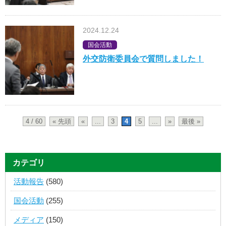
2024.12.24
国会活動
外交防衛委員会で質問しました！
4 / 60
« 先頭
«
...
3
4
5
...
»
最後 »
カテゴリ
活動報告
(580)
国会活動
(255)
メディア
(150)