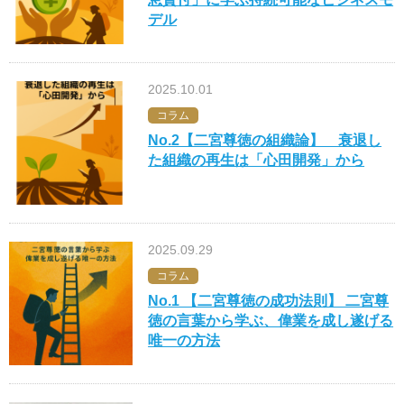
デル
2025.10.01
コラム
No.2【二宮尊徳の組織論】 衰退し
た組織の再生は「心田開発」から
2025.09.29
コラム
No.1 【二宮尊徳の成功法則】 二宮尊
徳の言葉から学ぶ、偉業を成し遂げる
唯一の方法