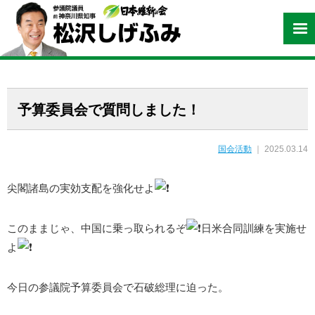
予算委員会で質問しました！
国会活動
｜ 2025.03.14
尖閣諸島の実効支配を強化せよ
このままじゃ、中国に乗っ取られるぞ
日米合同訓練を実施せ
よ
今日の参議院予算委員会で石破総理に迫った。