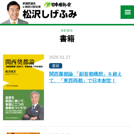
NEWS
書籍
2026.01.27
書籍
関西奠都論 「副首都構想」を超え
て、「東西両都」で日本創世！