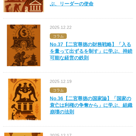
ぶ、リーダーの使命
2025.12.22
コラム
No.37【二宮尊徳の財務戦略】「入る
を量って出ずるを制す」に学ぶ、持続
可能な経営の鉄則
2025.12.19
コラム
No.36【二宮尊徳の国家論】「国家の
衰亡は利権の争奪から」に学ぶ、組織
崩壊の法則
2025.12.17