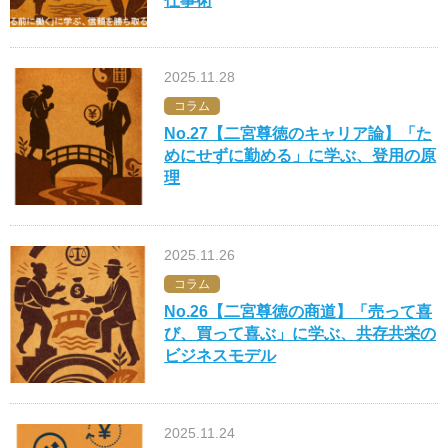
仕事術
2025.11.28
コラム
No.27【二宮尊徳のキャリア論】「た
めにせずに勤める」に学ぶ、登用の原
理
2025.11.26
コラム
No.26【二宮尊徳の商道】「売って喜
び、買って喜ぶ」に学ぶ、共存共栄の
ビジネスモデル
2025.11.24