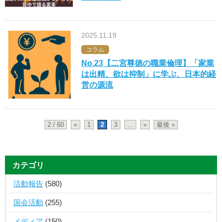
2025.11.19
コラム
No.23【二宮尊徳の職業倫理】「家業
は出精、欲は抑制」に学ぶ、日本的経
営の源流
2 / 60
«
1
2
3
...
»
最後 »
カテゴリ
活動報告
(580)
国会活動
(255)
メディア
(150)