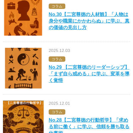
コラム
No.30【二宮尊徳の人材観】「人物は
身分や職業にかかわらぬ」に学ぶ、真
の価値の見出し方
2025.12.03
コラム
No.29 【二宮尊徳のリーダーシップ】
「まず自ら戒める」に学ぶ、変革を導
く覚悟
2025.12.01
コラム
No.28【二宮尊徳の行動哲学】「求め
る前に働く」に学ぶ、信頼を勝ち取る