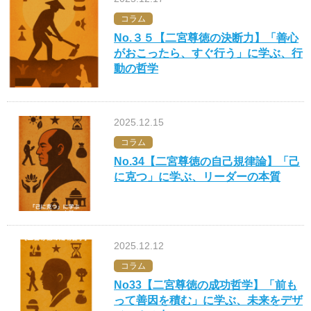
コラム
No.３５【二宮尊徳の決断力】「善心
がおこったら、すぐ行う」に学ぶ、行
動の哲学
2025.12.15
コラム
No.34【二宮尊徳の自己規律論】「己
に克つ」に学ぶ、リーダーの本質
2025.12.12
コラム
No33【二宮尊徳の成功哲学】「前も
って善因を積む」に学ぶ、未来をデザ