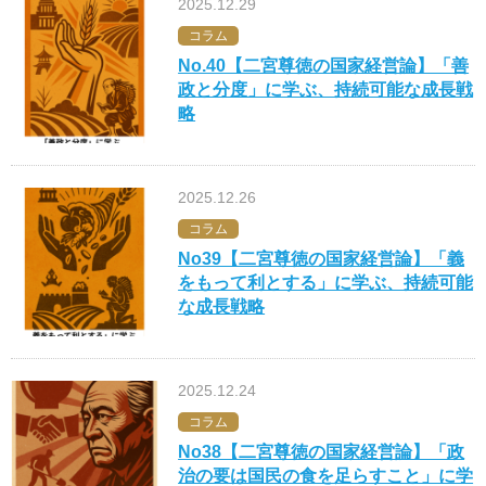
2025.12.29
コラム
No.40【二宮尊徳の国家経営論】「善
政と分度」に学ぶ、持続可能な成長戦
略
2025.12.26
コラム
No39【二宮尊徳の国家経営論】「義
をもって利とする」に学ぶ、持続可能
な成長戦略
2025.12.24
コラム
No38【二宮尊徳の国家経営論】「政
治の要は国民の食を足らすこと」に学