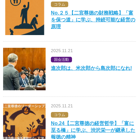
コラム
No.２５【二宮尊徳の財務戦略】「富
を保つ道」に学ぶ、持続可能な経営の
原理
2025.11.21
国会活動
進次郎は、米次郎から島次郎になれ!
2025.11.21
コラム
No.24【二宮尊徳の経営哲学】「富に
至る橋」に学ぶ、渋沢栄一が継承した
報徳の精神