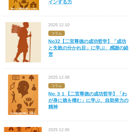
インする力
2025.12.10
コラム
No32【二宮尊徳の成功哲学】「成功
と失敗の分かれ目」に学ぶ、感謝の経
営
2025.12.08
コラム
No.３１【二宮尊徳の成功哲学】「わ
が身に徳を積む」に学ぶ、自助努力の
精神
2025.12.05