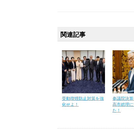
関連記事
受動喫煙防止対策を強
参議院決算
化せよ！
高市総理に
た！