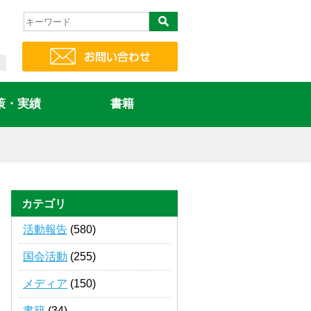
策・実績
書籍
カテゴリ
活動報告
(580)
国会活動
(255)
メディア
(150)
書籍
(34)