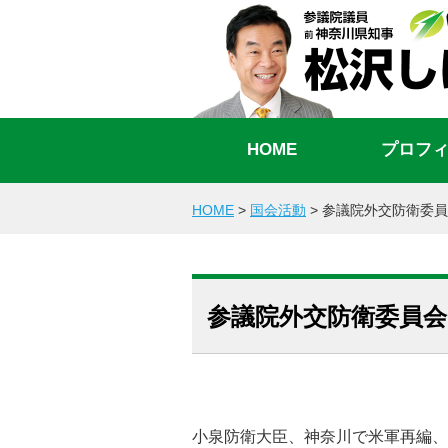
HOME
プロフ
HOME
>
国会活動
>
参議院外交防衛委員
参議院外交防衛委員
小泉防衛大臣、神奈川で米軍再編、