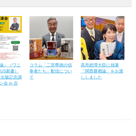
論』（ワニ
コラム「二宮尊徳の信
高市総理大臣に拙著
LUS新書）
奉者たち」配信につい
「関西奠都論」をお渡
「出版記念講
て
ししました
会 in 京