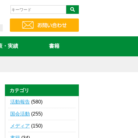
策・実績
書籍
カテゴリ
活動報告
(580)
国会活動
(255)
メディア
(150)
書籍
(34)