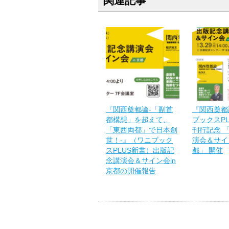
関連記事
『関西奠都論-「副首
『関西奠都
都構想」を超えて、
ブックスP
「東西両都」で日本創
刊行記念 
世！-』（ワニブック
演会＆サイン
スPLUS新書）出版記
都」 開催
念講演会＆サイン会in
京都の開催報告