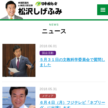
NEWS
ニュース
2018.06.01
国会活動
５月３１日の文教科学委員会で質問し
ました
2018.05.31
メディア
６月４日（月）フジテレビ「ネプリー
グ」に出演します