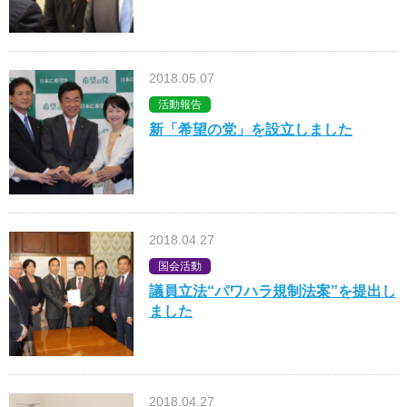
2018.05.07
活動報告
新「希望の党」を設立しました
2018.04.27
国会活動
議員立法“パワハラ規制法案”を提出し
ました
2018.04.27