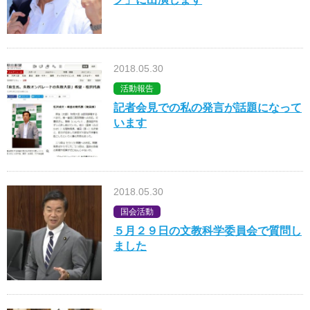
2018.05.30
活動報告
記者会見での私の発言が話題になって
います
2018.05.30
国会活動
５月２９日の文教科学委員会で質問し
ました