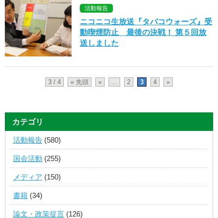
活動報告
ニコニコ生放送『タバコウォーズ』受
動喫煙防止 最後の決戦！ 第５回放
送しました
3 / 4
« 先頭
«
...
2
3
4
»
カテゴリ
活動報告
(580)
国会活動
(255)
メディア
(150)
書籍
(34)
論文・政策提言
(126)