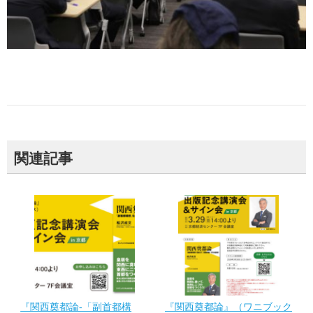
関連記事
『関西奠都論-「副首都構
『関西奠都論』（ワニブック