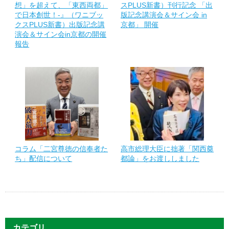
想」を超えて、「東西両都」
スPLUS新書）刊行記念 「出
で日本創世！-』（ワニブッ
版記念講演会＆サイン会 in
クスPLUS新書）出版記念講
京都」 開催
演会＆サイン会in京都の開催
報告
コラム「二宮尊徳の信奉者た
高市総理大臣に拙著「関西奠
ち」配信について
都論」をお渡ししました
カテゴリ