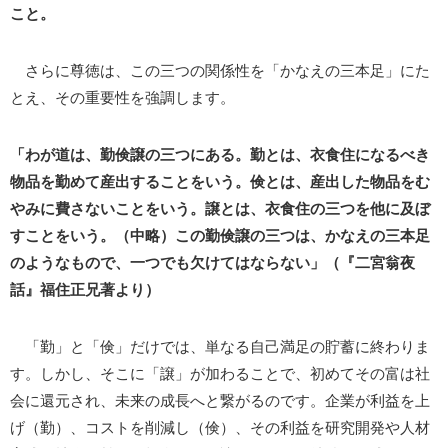
こと。
さらに尊徳は、この三つの関係性を「かなえの三本足」にた
とえ、その重要性を強調します。
「わが道は、勤倹譲の三つにある。勤とは、衣食住になるべき
物品を勤めて産出することをいう。倹とは、産出した物品をむ
やみに費さないことをいう。譲とは、衣食住の三つを他に及ぼ
すことをいう。（中略）この勤倹譲の三つは、かなえの三本足
のようなもので、一つでも欠けてはならない」（『二宮翁夜
話』福住正兄著より）
「勤」と「倹」だけでは、単なる自己満足の貯蓄に終わりま
す。しかし、そこに「譲」が加わることで、初めてその富は社
会に還元され、未来の成長へと繋がるのです。企業が利益を上
げ（勤）、コストを削減し（倹）、その利益を研究開発や人材