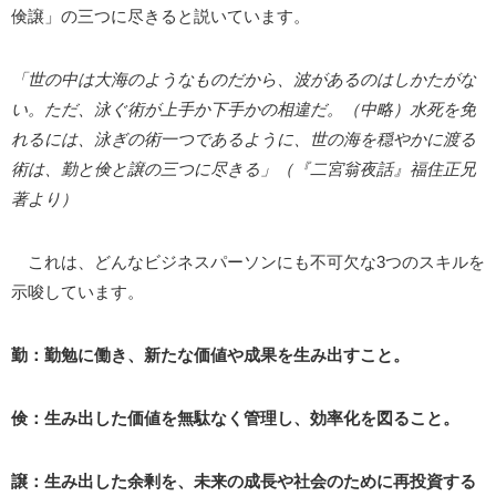
倹譲」の三つに尽きると説いています。
「世の中は大海のようなものだから、波があるのはしかたがな
い。ただ、泳ぐ術が上手か下手かの相違だ。（中略）水死を免
れるには、泳ぎの術一つであるように、世の海を穏やかに渡る
術は、勤と倹と譲の三つに尽きる」（『二宮翁夜話』福住正兄
著より）
これは、どんなビジネスパーソンにも不可欠な3つのスキルを
示唆しています。
勤：勤勉に働き、新たな価値や成果を生み出すこと。
倹：生み出した価値を無駄なく管理し、効率化を図ること。
譲：生み出した余剰を、未来の成長や社会のために再投資する