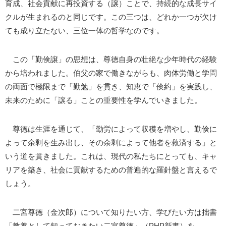
育成、社会貢献に再投資する（譲）ことで、持続的な成長サイ
クルが生まれるのと同じです。この三つは、どれか一つが欠け
ても成り立たない、三位一体の哲学なのです。
この「勤倹譲」の思想は、尊徳自身の壮絶な少年時代の経験
から培われました。伯父の家で働きながらも、肉体労働と学問
の両面で極限まで「勤勉」を貫き、知恵で「倹約」を実践し、
未来のために「譲る」ことの重要性を学んでいきました。
尊徳は生涯を通じて、「勤労によって収穫を増やし、勤倹に
よって余剰を生み出し、その余剰によって他者を救済する」と
いう道を貫きました。これは、現代の私たちにとっても、キャ
リアを築き、社会に貢献するための普遍的な羅針盤と言えるで
しょう。
二宮尊徳（金次郎）について知りたい方、学びたい方は拙書
「教養として知っておきたい二宮尊徳」（PHP新書）を