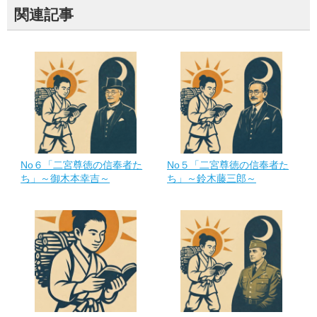
関連記事
No６「二宮尊徳の信奉者た
No５「二宮尊徳の信奉者た
ち」～御木本幸吉～
ち」～鈴木藤三郎～