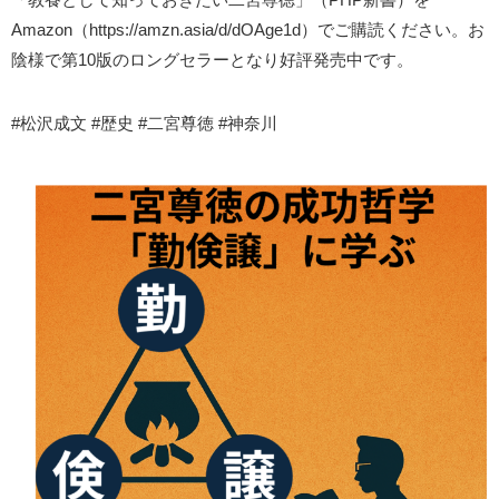
Amazon（https://amzn.asia/d/dOAge1d）でご購読ください。お
陰様で第10版のロングセラーとなり好評発売中です。
#松沢成文 #歴史 #二宮尊徳 #神奈川