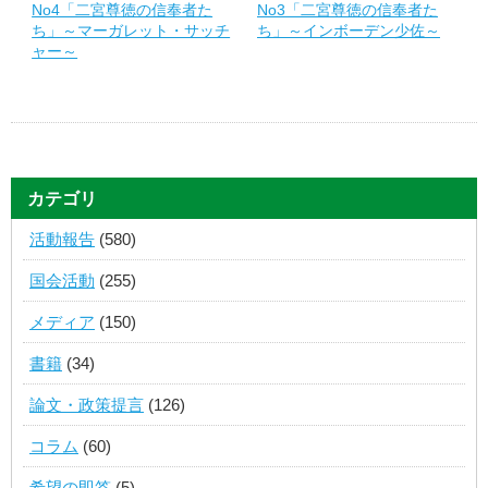
No4「二宮尊徳の信奉者た
No3「二宮尊徳の信奉者た
ち」～マーガレット・サッチ
ち」～インボーデン少佐～
ャー～
カテゴリ
活動報告
(580)
国会活動
(255)
メディア
(150)
書籍
(34)
論文・政策提言
(126)
コラム
(60)
希望の即答
(5)