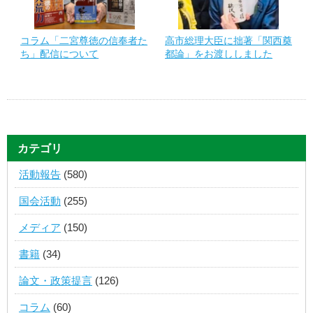
コラム「二宮尊徳の信奉者た
高市総理大臣に拙著「関西奠
ち」配信について
都論」をお渡ししました
カテゴリ
活動報告
(580)
国会活動
(255)
メディア
(150)
書籍
(34)
論文・政策提言
(126)
コラム
(60)