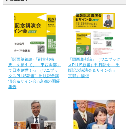
『関西奠都論-「副首都構
『関西奠都論』（ワニブック
想」を超えて、「東西両都」
スPLUS新書）刊行記念 「出
で日本創世！-』（ワニブッ
版記念講演会＆サイン会 in
クスPLUS新書）出版記念講
京都」 開催
演会＆サイン会in京都の開催
報告