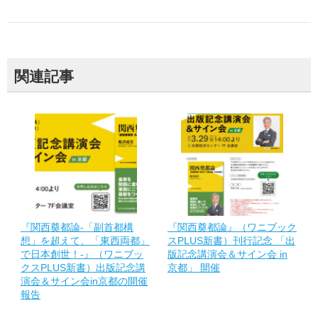
関連記事
『関西奠都論-「副首都構
『関西奠都論』（ワニブック
想」を超えて、「東西両都」
スPLUS新書）刊行記念 「出
で日本創世！-』（ワニブッ
版記念講演会＆サイン会 in
クスPLUS新書）出版記念講
京都」 開催
演会＆サイン会in京都の開催
報告