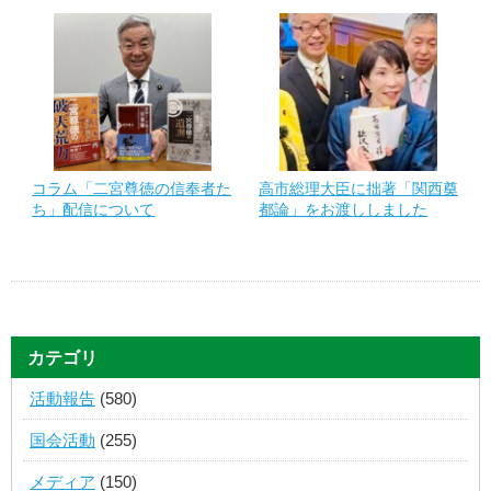
コラム「二宮尊徳の信奉者た
高市総理大臣に拙著「関西奠
ち」配信について
都論」をお渡ししました
カテゴリ
活動報告
(580)
国会活動
(255)
メディア
(150)