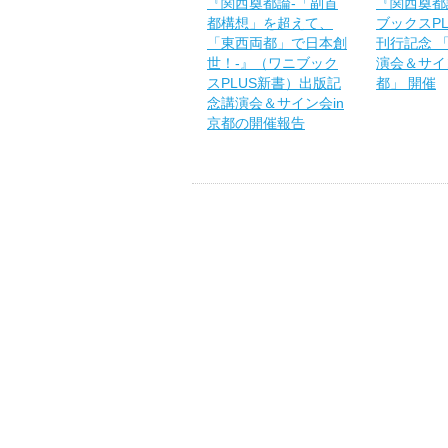
『関西奠都論-「副首
『関西奠都
都構想」を超えて、
ブックスP
「東西両都」で日本創
刊行記念 
世！-』（ワニブック
演会＆サイン
スPLUS新書）出版記
都」 開催
念講演会＆サイン会in
京都の開催報告