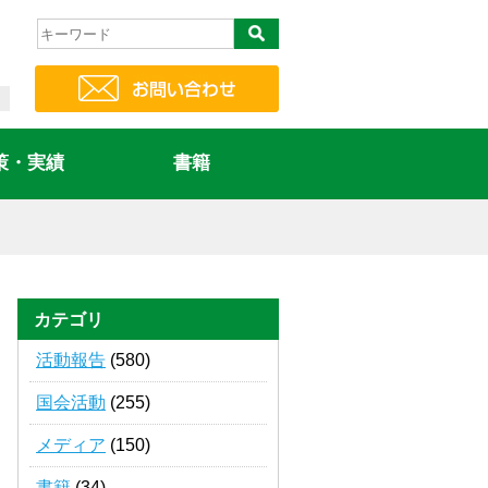
策・実績
書籍
カテゴリ
活動報告
(580)
国会活動
(255)
メディア
(150)
書籍
(34)