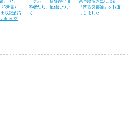
論』（ワニ
コラム「二宮尊徳の信
高市総理大臣に拙著
LUS新書）
奉者たち」配信につい
「関西奠都論」をお渡
「出版記念講
て
ししました
会 in 京