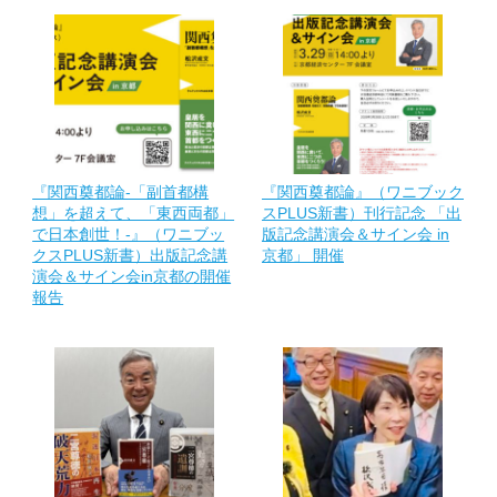
『関西奠都論-「副首都構
『関西奠都論』（ワニブック
想」を超えて、「東西両都」
スPLUS新書）刊行記念 「出
で日本創世！-』（ワニブッ
版記念講演会＆サイン会 in
クスPLUS新書）出版記念講
京都」 開催
演会＆サイン会in京都の開催
報告