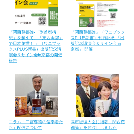
『関西奠都論-「副首都構
『関西奠都論』（ワニブック
想」を超えて、「東西両都」
スPLUS新書）刊行記念 「出
で日本創世！-』（ワニブッ
版記念講演会＆サイン会 in
クスPLUS新書）出版記念講
京都」 開催
演会＆サイン会in京都の開催
報告
コラム「二宮尊徳の信奉者た
高市総理大臣に拙著「関西奠
ち」配信について
都論」をお渡ししました