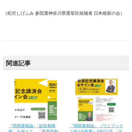
（松沢しげふみ 参院選神奈川県選挙区候補者 日本維新の会）
関連記事
『関西奠都論-「副首都構
『関西奠都論』（ワニブック
想」を超えて、「東西両都」
スPLUS新書）刊行記念 「出