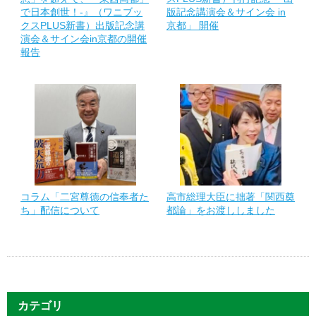
で日本創世！-』（ワニブッ
版記念講演会＆サイン会 in
クスPLUS新書）出版記念講
京都」 開催
演会＆サイン会in京都の開催
報告
コラム「二宮尊徳の信奉者た
高市総理大臣に拙著「関西奠
ち」配信について
都論」をお渡ししました
カテゴリ