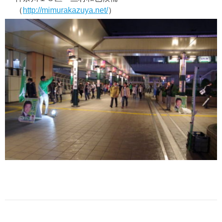
（
http://mimurakazuya.net/
）