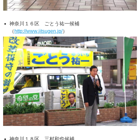
神奈川１６区 ごとう祐一候補
（
http://www.jitsugen.jp/
）
神奈川１８区 三村和也候補