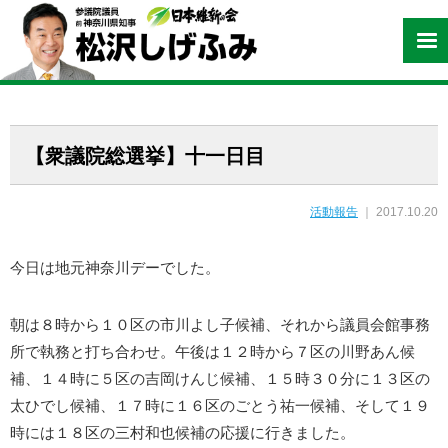
【衆議院総選挙】十一日目
活動報告
｜ 2017.10.20
今日は地元神奈川デーでした。
朝は８時から１０区の市川よし子候補、それから議員会館事務
所で執務と打ち合わせ。午後は１２時から７区の川野あん候
補、１４時に５区の吉岡けんじ候補、１５時３０分に１３区の
太ひでし候補、１７時に１６区のごとう祐一候補、そして１９
時には１８区の三村和也候補の応援に行きました。