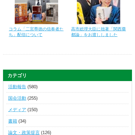
コラム「二宮尊徳の信奉者た
高市総理大臣に拙著「関西奠
ち」配信について
都論」をお渡ししました
カテゴリ
活動報告
(580)
国会活動
(255)
メディア
(150)
書籍
(34)
論文・政策提言
(126)