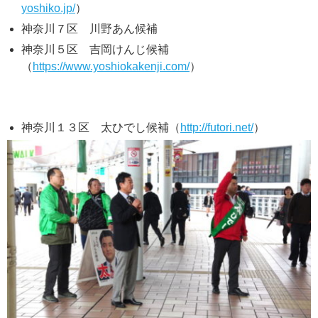
yoshiko.jp/
）
神奈川７区 川野あん候補
神奈川５区 吉岡けんじ候補
（
https://www.yoshiokakenji.com/
）
神奈川１３区 太ひでし候補（
http://futori.net/
）