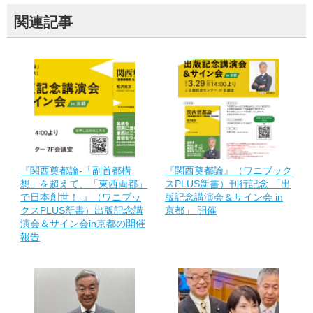
関連記事
『関西奠都論-「副首都構
『関西奠都論』（ワニブック
想」を超えて、「東西両都」
スPLUS新書）刊行記念 「出
で日本創世！-』（ワニブッ
版記念講演会＆サイン会 in
クスPLUS新書）出版記念講
京都」 開催
演会＆サイン会in京都の開催
報告