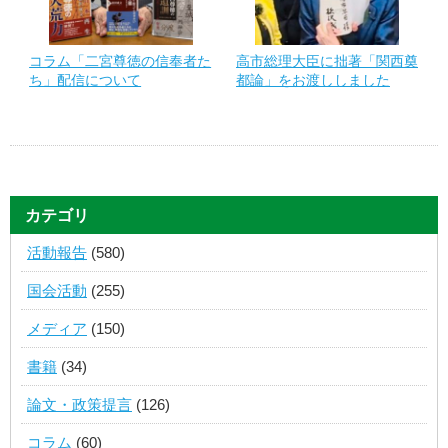
コラム「二宮尊徳の信奉者た
高市総理大臣に拙著「関西奠
ち」配信について
都論」をお渡ししました
カテゴリ
活動報告
(580)
国会活動
(255)
メディア
(150)
書籍
(34)
論文・政策提言
(126)
コラム
(60)