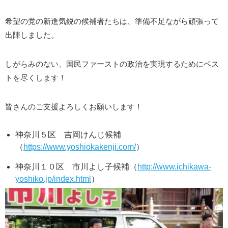
希望の党の新進気鋭の候補者たちは、準備不足ながら頑張って
出陣しました。
しがらみのない、国民ファーストの政治を実現するためにベス
トを尽くします！
皆さんのご支援よろしくお願いします！
神奈川５区 吉岡けんじ候補
（
https://www.yoshiokakenji.com/
）
神奈川１０区 市川よし子候補（
http://www.ichikawa-
yoshiko.jp/index.html
）