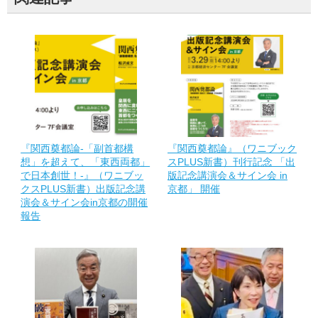
『関西奠都論-「副首都構
『関西奠都論』（ワニブック
想」を超えて、「東西両都」
スPLUS新書）刊行記念 「出
で日本創世！-』（ワニブッ
版記念講演会＆サイン会 in
クスPLUS新書）出版記念講
京都」 開催
演会＆サイン会in京都の開催
報告