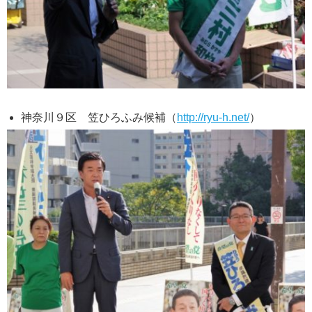
神奈川９区 笠ひろふみ候補（
http://ryu-h.net/
）