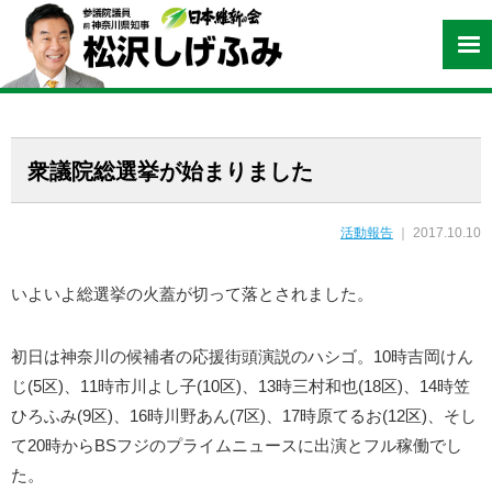
衆議院総選挙が始まりました
活動報告
｜ 2017.10.10
いよいよ総選挙の火蓋が切って落とされました。
初日は神奈川の候補者の応援街頭演説のハシゴ。10時吉岡けん
じ(5区)、11時市川よし子(10区)、13時三村和也(18区)、14時笠
ひろふみ(9区)、16時川野あん(7区)、17時原てるお(12区)、そし
て20時からBSフジのプライムニュースに出演とフル稼働でし
た。