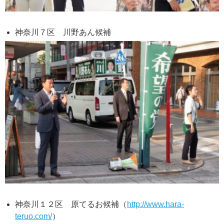
神奈川７区 川野あん候補
神奈川１２区 原てるお候補（
http://www.hara-
teruo.com/
）