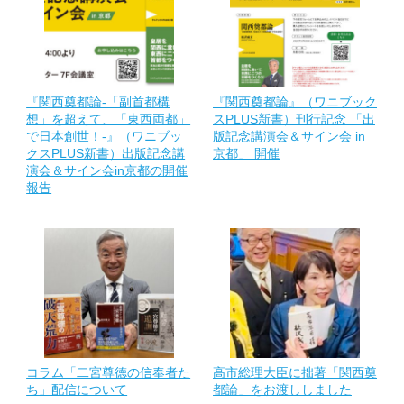
『関西奠都論-「副首都構
『関西奠都論』（ワニブック
想」を超えて、「東西両都」
スPLUS新書）刊行記念 「出
で日本創世！-』（ワニブッ
版記念講演会＆サイン会 in
クスPLUS新書）出版記念講
京都」 開催
演会＆サイン会in京都の開催
報告
コラム「二宮尊徳の信奉者た
高市総理大臣に拙著「関西奠
ち」配信について
都論」をお渡ししました