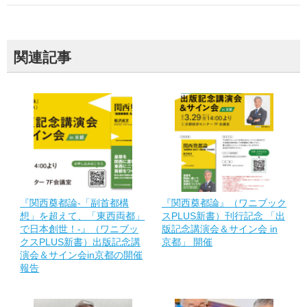
関連記事
『関西奠都論-「副首都構
『関西奠都論』（ワニブック
想」を超えて、「東西両都」
スPLUS新書）刊行記念 「出
で日本創世！-』（ワニブッ
版記念講演会＆サイン会 in
クスPLUS新書）出版記念講
京都」 開催
演会＆サイン会in京都の開催
報告