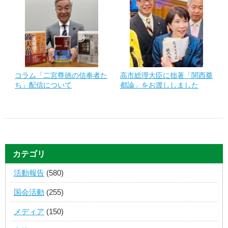
コラム「二宮尊徳の信奉者た
高市総理大臣に拙著「関西奠
ち」配信について
都論」をお渡ししました
カテゴリ
活動報告
(580)
国会活動
(255)
メディア
(150)