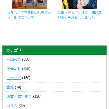
コラム「二宮尊徳の信奉者た
高市総理大臣に拙著「関西奠
ち」配信について
都論」をお渡ししました
カテゴリ
活動報告
(580)
国会活動
(255)
メディア
(150)
書籍
(34)
論文・政策提言
(126)
コラム
(60)