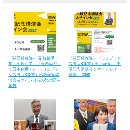
『関西奠都論-「副首都構
『関西奠都論』（ワニブック
想」を超えて、「東西両都」
スPLUS新書）刊行記念 「出
で日本創世！-』（ワニブッ
版記念講演会＆サイン会 in
クスPLUS新書）出版記念講
京都」 開催
演会＆サイン会in京都の開催
報告