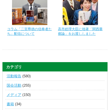
コラム「二宮尊徳の信奉者た
高市総理大臣に拙著「関西奠
ち」配信について
都論」をお渡ししました
カテゴリ
活動報告
(580)
国会活動
(255)
メディア
(150)
書籍
(34)