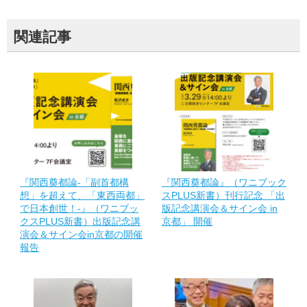
関連記事
『関西奠都論-「副首都構
『関西奠都論』（ワニブック
想」を超えて、「東西両都」
スPLUS新書）刊行記念 「出
で日本創世！-』（ワニブッ
版記念講演会＆サイン会 in
クスPLUS新書）出版記念講
京都」 開催
演会＆サイン会in京都の開催
報告