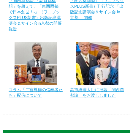
『関西奠都論-「副首都構
『関西奠都論』（ワニブック
想」を超えて、「東西両都」
スPLUS新書）刊行記念 「出
で日本創世！-』（ワニブッ
版記念講演会＆サイン会 in
クスPLUS新書）出版記念講
京都」 開催
演会＆サイン会in京都の開催
報告
コラム「二宮尊徳の信奉者た
高市総理大臣に拙著「関西奠
ち」配信について
都論」をお渡ししました