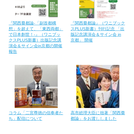
『関西奠都論-「副首都構
『関西奠都論』（ワニブック
想」を超えて、「東西両都」
スPLUS新書）刊行記念 「出
で日本創世！-』（ワニブッ
版記念講演会＆サイン会 in
クスPLUS新書）出版記念講
京都」 開催
演会＆サイン会in京都の開催
報告
コラム「二宮尊徳の信奉者た
高市総理大臣に拙著「関西奠
ち」配信について
都論」をお渡ししました