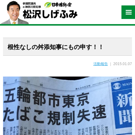
根性なしの舛添知事にもの申す！！
活動報告
｜ 2015.01.07