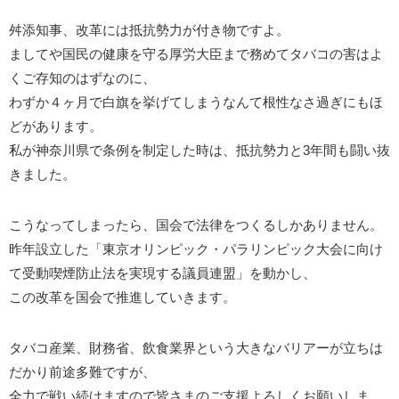
舛添知事、改革には抵抗勢力が付き物ですよ。
ましてや国民の健康を守る厚労大臣まで務めてタバコの害はよ
くご存知のはずなのに、
わずか４ヶ月で白旗を挙げてしまうなんて根性なさ過ぎにもほ
どがあります。
私が神奈川県で条例を制定した時は、抵抗勢力と3年間も闘い抜
きました。
こうなってしまったら、国会で法律をつくるしかありません。
昨年設立した「東京オリンピック・パラリンピック大会に向け
て受動喫煙防止法を実現する議員連盟」を動かし、
この改革を国会で推進していきます。
タバコ産業、財務省、飲食業界という大きなバリアーが立ちは
だかり前途多難ですが、
全力で戦い続けますので皆さまのご支援よろしくお願いしま