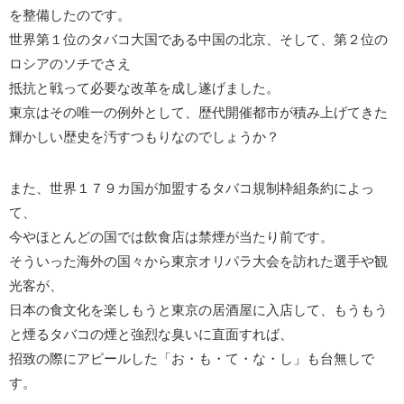
を整備したのです。
世界第１位のタバコ大国である中国の北京、そして、第２位の
ロシアのソチでさえ
抵抗と戦って必要な改革を成し遂げました。
東京はその唯一の例外として、歴代開催都市が積み上げてきた
輝かしい歴史を汚すつもりなのでしょうか？
また、世界１７９カ国が加盟するタバコ規制枠組条約によっ
て、
今やほとんどの国では飲食店は禁煙が当たり前です。
そういった海外の国々から東京オリパラ大会を訪れた選手や観
光客が、
日本の食文化を楽しもうと東京の居酒屋に入店して、もうもう
と煙るタバコの煙と強烈な臭いに直面すれば、
招致の際にアピールした「お・も・て・な・し」も台無しで
す。