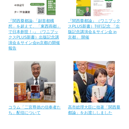
『関西奠都論-「副首都構
『関西奠都論』（ワニブック
想」を超えて、「東西両都」
スPLUS新書）刊行記念 「出
で日本創世！-』（ワニブッ
版記念講演会＆サイン会 in
クスPLUS新書）出版記念講
京都」 開催
演会＆サイン会in京都の開催
報告
コラム「二宮尊徳の信奉者た
高市総理大臣に拙著「関西奠
ち」配信について
都論」をお渡ししました