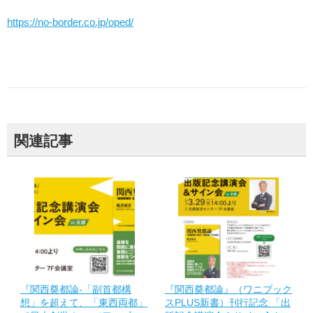
https://no-border.co.jp/oped/
関連記事
『関西奠都論-「副首都構
『関西奠都論』（ワニブック
想」を超えて、「東西両都」
スPLUS新書）刊行記念 「出