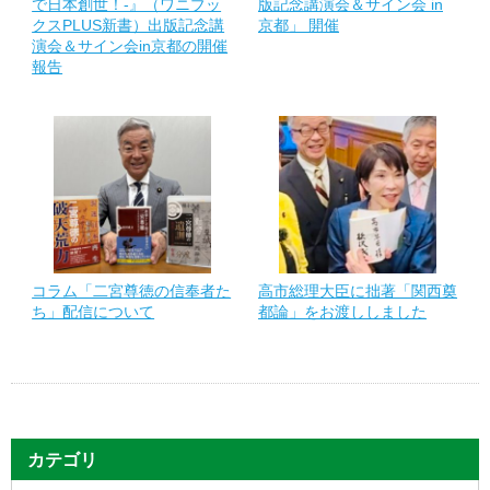
で日本創世！-』（ワニブッ
版記念講演会＆サイン会 in
クスPLUS新書）出版記念講
京都」 開催
演会＆サイン会in京都の開催
報告
コラム「二宮尊徳の信奉者た
高市総理大臣に拙著「関西奠
ち」配信について
都論」をお渡ししました
カテゴリ