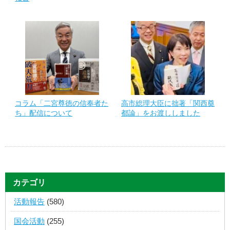
コラム「二宮尊徳の信奉者た
高市総理大臣に拙著「関西奠
ち」配信について
都論」をお渡ししました
カテゴリ
活動報告
(580)
国会活動
(255)