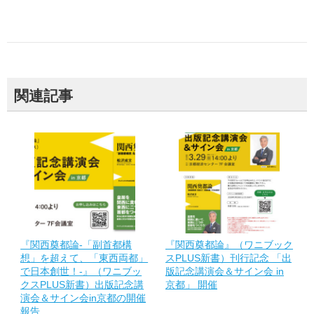
関連記事
『関西奠都論-「副首都構
『関西奠都論』（ワニブック
想」を超えて、「東西両都」
スPLUS新書）刊行記念 「出
で日本創世！-』（ワニブッ
版記念講演会＆サイン会 in
クスPLUS新書）出版記念講
京都」 開催
演会＆サイン会in京都の開催
報告