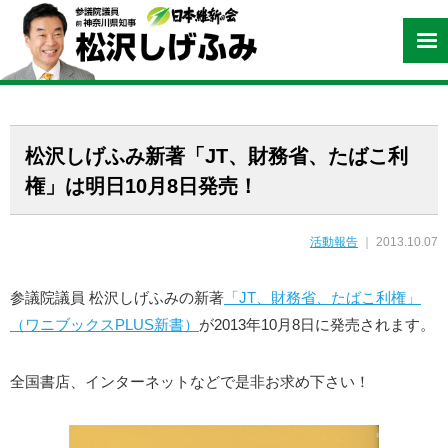
松沢しげふみ新著「JT、財務省、たばこ利
権」は明日10月8日発売！
活動報告
｜ 2013.10.07
参議院議員 松沢しげふみの新著
「JT、財務省、たばこ利権」
（ワニブックスPLUS新書）
が2013年10月8日に発売されます。
全国書店、インターネットなどで是非お求め下さい！