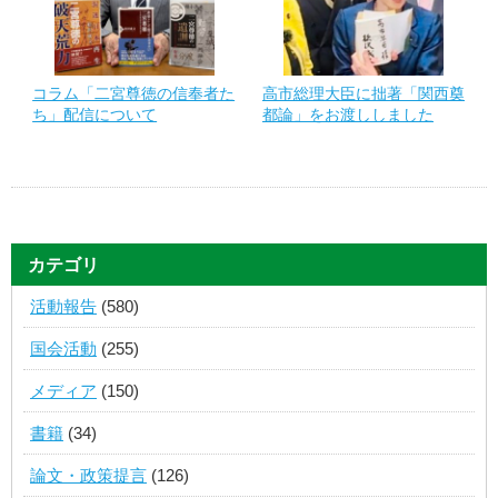
コラム「二宮尊徳の信奉者た
高市総理大臣に拙著「関西奠
ち」配信について
都論」をお渡ししました
カテゴリ
活動報告
(580)
国会活動
(255)
メディア
(150)
書籍
(34)
論文・政策提言
(126)