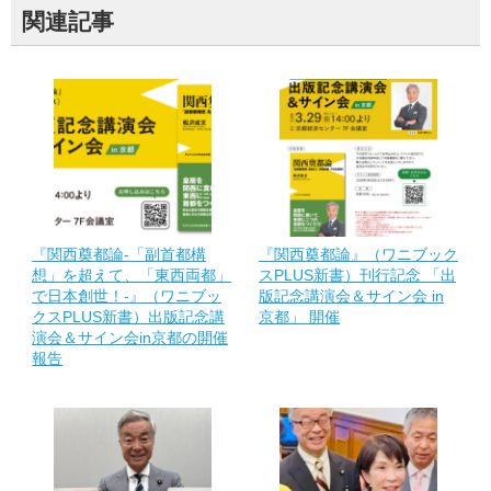
関連記事
『関西奠都論-「副首都構
『関西奠都論』（ワニブック
想」を超えて、「東西両都」
スPLUS新書）刊行記念 「出
で日本創世！-』（ワニブッ
版記念講演会＆サイン会 in
クスPLUS新書）出版記念講
京都」 開催
演会＆サイン会in京都の開催
報告