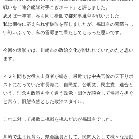
戦いを「連合艦隊対手こぎボート」と評しました。
思えば一年前、私も同じ構図で都知事選挙を戦いました。
私は期待に応えられず惨敗を喫しましたが、福田君の素晴らし
い戦いぶりで、私の雪辱まで果たしてもらった思いです。
今回の選挙では、川崎市の政治文化が問われていたのだと思い
ます。
４２年間もお役人出身者が続き、最近では中央官僚の天下りポ
ストになっていた市長職に、自民党、公明党、民主党、連合と
いう、理念も政策も全く違う政党・団体が談合して候補を担ぐ
と言う、旧態依然とした政治スタイル。
これに対して果敢に挑戦を挑んだのが福田君でした。
川崎で生まれ育ち、県会議員として、民間人として様々な活動