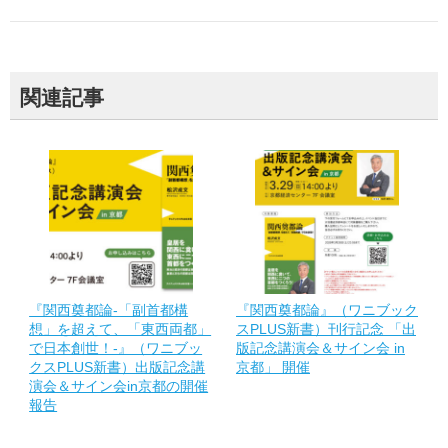
関連記事
『関西奠都論-「副首都構
『関西奠都論』（ワニブック
想」を超えて、「東西両都」
スPLUS新書）刊行記念 「出
で日本創世！-』（ワニブッ
版記念講演会＆サイン会 in
クスPLUS新書）出版記念講
京都」 開催
演会＆サイン会in京都の開催
報告