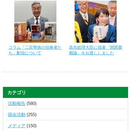
コラム「二宮尊徳の信奉者た
高市総理大臣に拙著「関西奠
ち」配信について
都論」をお渡ししました
カテゴリ
活動報告
(580)
国会活動
(255)
メディア
(150)