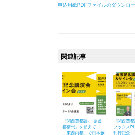
申込用紙PDFファイルのダウンロ
関連記事
『関西奠都論-「副首
『関西奠都
都構想」を超えて、
ブックスP
「東西両都」で日本創
刊行記念 