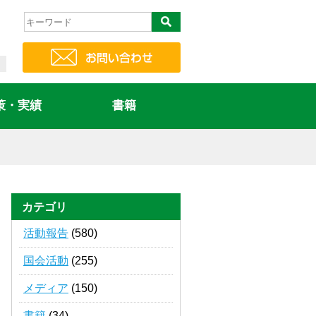
策・実績
書籍
カテゴリ
活動報告
(580)
国会活動
(255)
メディア
(150)
書籍
(34)