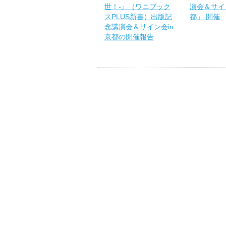
世！-』（ワニブック
演会＆サイン
スPLUS新書）出版記
都」 開催
念講演会＆サイン会in
京都の開催報告