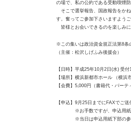
の場で、私の公約である受動喫煙防
そこで選挙報告、国政報告をかね
す。奮ってご参加下さいますようご
皆様とお会いできるのを楽しみに
※この集いは政治資金規正法第8条
（主催：松沢しげふみ後援会）
【日時】平成25年10月2日(水) 受付18
【場所】横浜新都市ホール （横浜市西区高島
【会費】5,000円（書籍代・パー
【申込】9月25日までにFAXでご
※お手数ですが、申込用紙に
※当日は申込用紙下部の参加