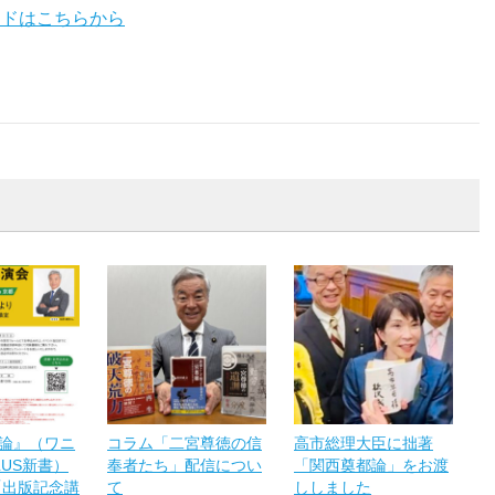
ードはこちらから
論』（ワニ
コラム「二宮尊徳の信
高市総理大臣に拙著
LUS新書）
奉者たち」配信につい
「関西奠都論」をお渡
「出版記念講
て
ししました