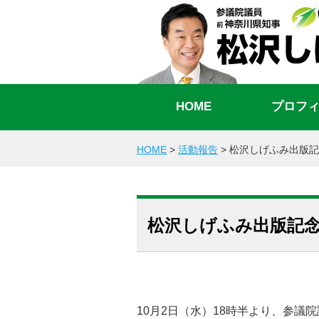
HOME
プロフ
HOME
>
活動報告
>
松沢しげふみ出版記
松沢しげふみ出版記
10月2日（水）18時半より、参議