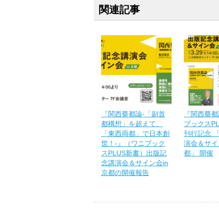
関連記事
『関西奠都論-「副首
『関西奠都
都構想」を超えて、
ブックスP
「東西両都」で日本創
刊行記念 
世！-』（ワニブック
演会＆サイン
スPLUS新書）出版記
都」 開催
念講演会＆サイン会in
京都の開催報告