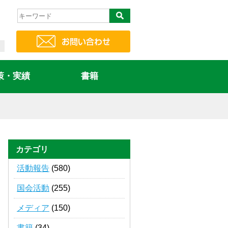
策・実績
書籍
カテゴリ
活動報告
(580)
国会活動
(255)
メディア
(150)
書籍
(34)