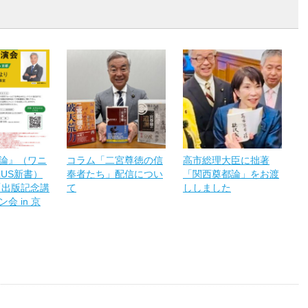
論』（ワニ
コラム「二宮尊徳の信
高市総理大臣に拙著
LUS新書）
奉者たち」配信につい
「関西奠都論」をお渡
「出版記念講
て
ししました
会 in 京