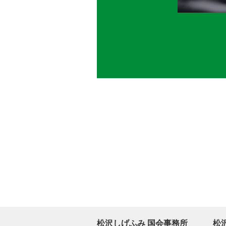
松沢しげふみ 国会事務所
松