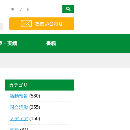
策・実績
書籍
カテゴリ
活動報告
(580)
国会活動
(255)
メディア
(150)
書籍
(34)