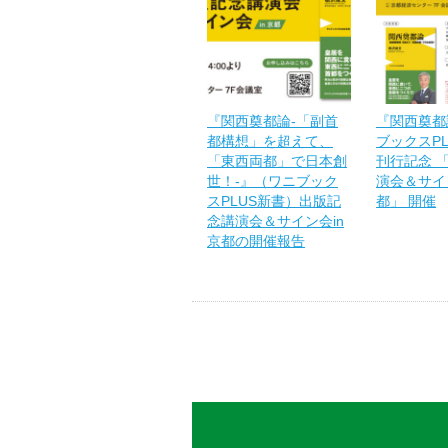
『関西奠都論-「副首
『関西奠都
都構想」を超えて、
ブックスP
「東西両都」で日本創
刊行記念 
世！-』（ワニブック
演会＆サイン
スPLUS新書）出版記
都」 開催
念講演会＆サイン会in
京都の開催報告