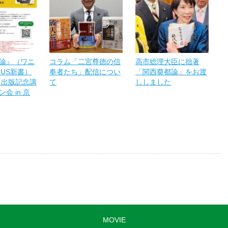
論』（ワニ
コラム「二宮尊徳の信
高市総理大臣に拙著
LUS新書）
奉者たち」配信につい
「関西奠都論」をお渡
「出版記念講
て
ししました
会 in 京
MOVIE