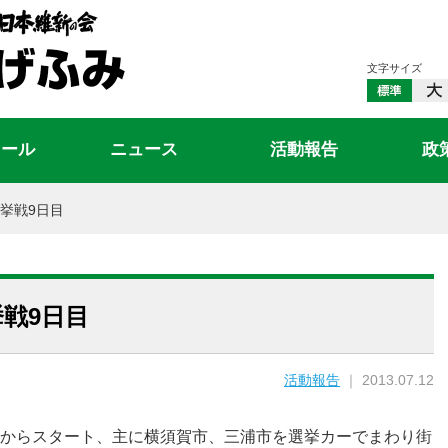
文字サイズ
ィール
ニュース
活動報告
政
挙戦9日目
戦9日目
活動報告
｜ 2013.07.12
からスタート、主に横須賀市、
三浦市を選挙カーでまわり街