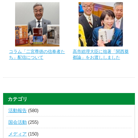
コラム「二宮尊徳の信奉者た
高市総理大臣に拙著「関西奠
ち」配信について
都論」をお渡ししました
カテゴリ
活動報告
(580)
国会活動
(255)
メディア
(150)