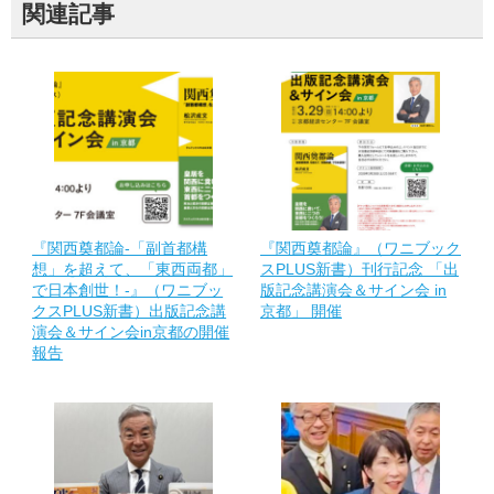
関連記事
『関西奠都論-「副首都構
『関西奠都論』（ワニブック
想」を超えて、「東西両都」
スPLUS新書）刊行記念 「出
で日本創世！-』（ワニブッ
版記念講演会＆サイン会 in
クスPLUS新書）出版記念講
京都」 開催
演会＆サイン会in京都の開催
報告