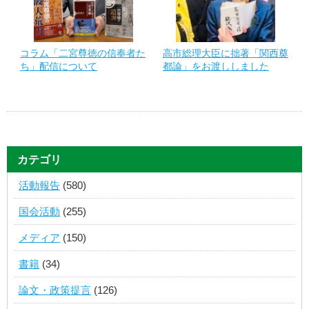
コラム「二宮尊徳の信奉者た
高市総理大臣に拙著「関西奠
ち」配信について
都論」をお渡ししました
カテゴリ
活動報告
(580)
国会活動
(255)
メディア
(150)
書籍
(34)
論文・政策提言
(126)