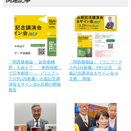
『関西奠都論-「副首都構
『関西奠都論』（ワニブック
想」を超えて、「東西両都」
スPLUS新書）刊行記念 「出
で日本創世！-』（ワニブッ
版記念講演会＆サイン会 in
クスPLUS新書）出版記念講
京都」 開催
演会＆サイン会in京都の開催
報告