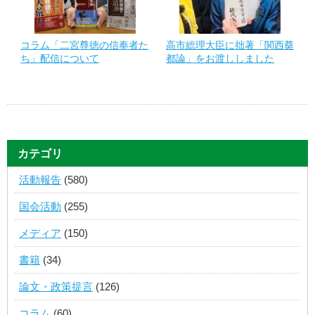
コラム「二宮尊徳の信奉者た
高市総理大臣に拙著「関西奠
ち」配信について
都論」をお渡ししました
カテゴリ
活動報告
(580)
国会活動
(255)
メディア
(150)
書籍
(34)
論文・政策提言
(126)
コラム
(60)