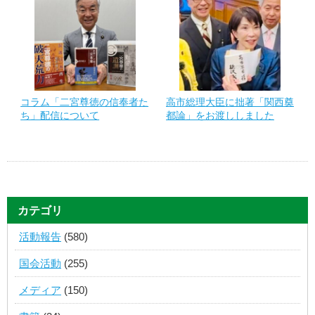
コラム「二宮尊徳の信奉者た
高市総理大臣に拙著「関西奠
ち」配信について
都論」をお渡ししました
カテゴリ
活動報告
(580)
国会活動
(255)
メディア
(150)