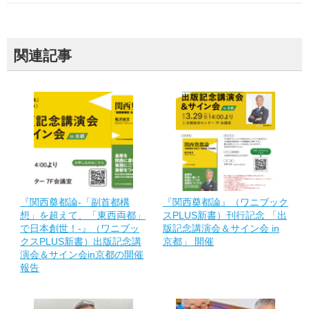
関連記事
『関西奠都論-「副首都構
『関西奠都論』（ワニブック
想」を超えて、「東西両都」
スPLUS新書）刊行記念 「出
で日本創世！-』（ワニブッ
版記念講演会＆サイン会 in
クスPLUS新書）出版記念講
京都」 開催
演会＆サイン会in京都の開催
報告