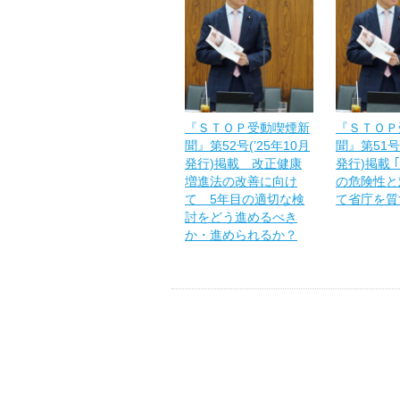
『ＳＴＯＰ受動喫煙新
『ＳＴＯＰ
聞』第52号(’25年10月
聞』第51号
発行)掲載 改正健康
発行)掲載 
増進法の改善に向け
の危険性と
て 5年目の適切な検
て省庁を質
討をどう進めるべき
か・進められるか？