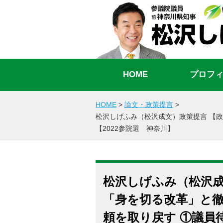
HOME
プロフ
HOME
>
論文・政策提言
>
松沢しげふみ（松沢成文）政策提言 【
【2022参院選 神奈川】
松沢しげふみ（松沢成
「身を切る改革」と徹
頼を取り戻す ①議員待