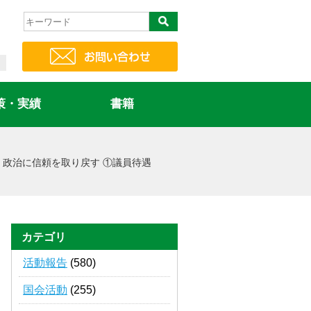
策・実績
書籍
、政治に信頼を取り戻す ①議員待遇
カテゴリ
活動報告
(580)
国会活動
(255)