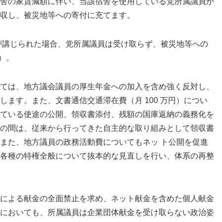
舎の家賃減額に伴い、当該宿舎を使用している党所属議員か
収し、被災地等への寄付に充てます。
が講じられた場合、党所属議員は受け取らず、被災地等への
済）。
ては、地方議会議員の厚生年金への加入を含め強く反対し、
ます。また、文書通信交通滞在費（月 100 万円）につい
ている使途の公開、領収書添付、残額の国庫返納の義務化を
の間は、従来から行ってきた自主的な取り組みとして領収書
また、地方議員の政務活動費についてもネッ ト公開を促進
各種の特権全般について抜本的な見直しを行い、体系の再整
による献金の全面禁止を求め、ネット献金を含めた個人献金
においても、所属議員は企業団体献金を受け取らない政治姿