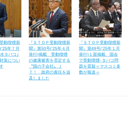
受動喫煙新
『ＳＴＯＰ受動喫煙新
『ＳＴＯＰ受動喫煙新
(’25年７月
聞』第50号(’25年４月
聞』第49号(’25年１月
｢水タバコ｣
発行)掲載 受動喫煙
発行)１面掲載 国会
対策につい
の健康被害を否定する
で受動喫煙･タバコ問
す
〝国の子会社〟Ｊ
題を質疑＝マスコミ多
Ｔ！ 政府の責任を追
数が報道＝
及しました