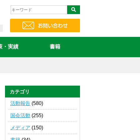
策・実績
書籍
カテゴリ
活動報告
(580)
国会活動
(255)
メディア
(150)
書籍
(34)