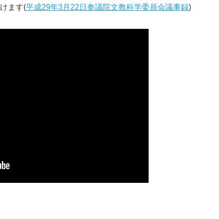
けます(
平成29年3月22日参議院文教科学委員会議事録
)