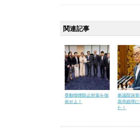
関連記事
受動喫煙防止対策を強
参議院決算
化せよ！
高市総理に
た！