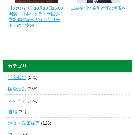
【お知らせ】10月10日15:00
二都構想で令和維新の実現を
開演「日本ウクライナ国交樹
立30周年記念ガラコンサー
ト」のご案内
カテゴリ
活動報告
(580)
国会活動
(255)
メディア
(150)
書籍
(34)
論文・政策提言
(126)
コラム
(60)